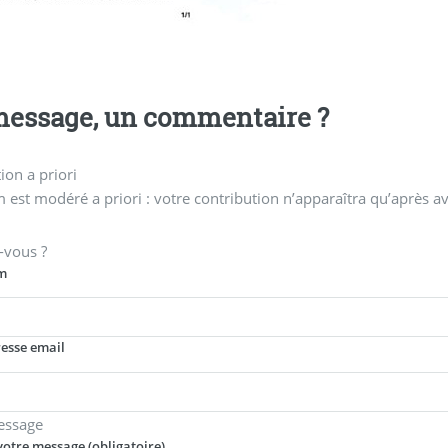
essage, un commentaire ?
on a priori
 est modéré a priori : votre contribution n’apparaîtra qu’après av
-vous ?
m
resse email
essage
votre message (obligatoire)