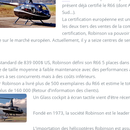
présent déjà certifié le R66 (dont 
Sud…).
La certification européenne est 
les deux tiers des ventes de la co
certification, Robinson va pouvoi
 sur le marché européen. Actuellement, il y a seize centres de se
standard de 839 000$ US, Robinson défini son R66 5 places dans l
e de taille moyenne à faible maintenance avec des performances
rs à ses concurrents mais à des coûts inférieurs.
r Robinson a livré plus de 500 exemplaires du R66 et estime le tot
 plus de 160 000 (Retour d’information des clients).
Un Glass cockpit à écran tactile vient d’être réc
Fondé en 1973, la société Robinson est le leader 
L’importation des hélicoptères Robinson est ass