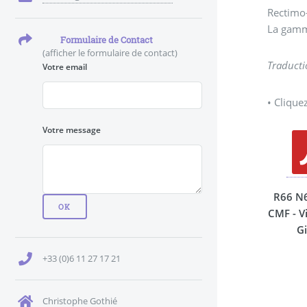
Rectimo-
La gamm
Formulaire de Contact
(afficher le formulaire de contact)
Traducti
Votre email
• Clique
Votre message
R66 N
CMF - V
Gi
+33 (0)6 11 27 17 21
Christophe Gothié