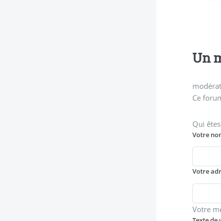
Un m
modérati
Ce forum
Qui êtes
Votre no
Votre ad
Votre m
Texte de 