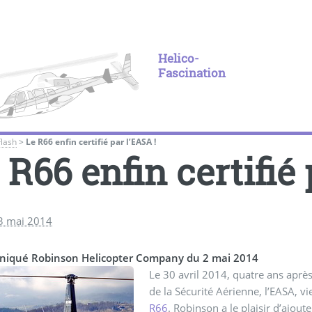
Helico-
Fascination
Flash
>
Le R66 enfin certifié par l’EASA !
 R66 enfin certifié 
3 mai 2014
qué Robinson Helicopter Company du 2 mai 2014
Le 30 avril 2014, quatre ans aprè
de la Sécurité Aérienne, l’EASA, vi
R66
. Robinson a le plaisir d’ajouter l’EASA à la liste des quinze pays qui avaient jusqu’à