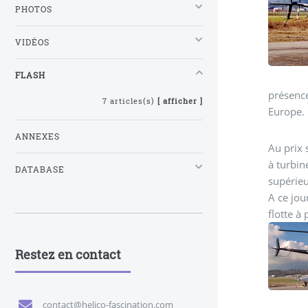
PHOTOS
VIDÉOS
FLASH
présence
7 articles(s)
[ afficher ]
Europe.
ANNEXES
Au prix 
à turbin
DATABASE
supérieu
A ce jou
flotte à
Restez en contact
contact@helico-fascination.com