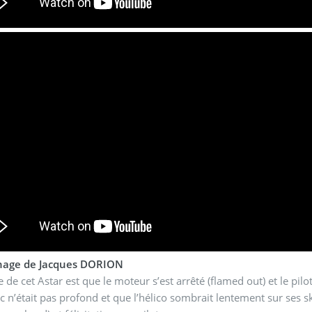
nage de Jacques DORION
re de cet Astar est que le moteur s’est arrêté (flamed out) et le pil
ac n’était pas profond et que l’hélico sombrait lentement sur ses sk