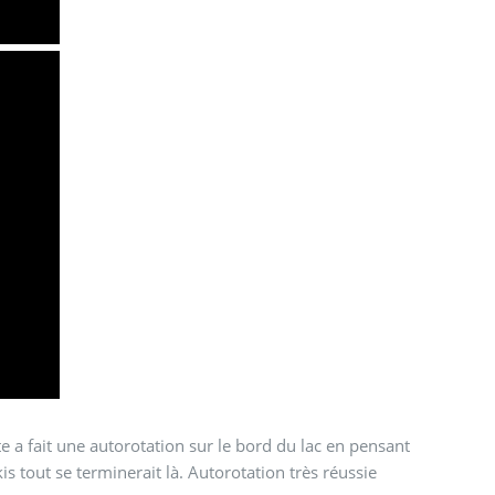
ote a fait une autorotation sur le bord du lac en pensant
is tout se terminerait là. Autorotation très réussie