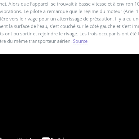
ne). Alors que l’appareil se trouvait à basse vitesse et à environ 1
 vibrations. Le pilote a remarqué que le régime du moteur (Ariel 1B)
ptère vers le rivage pour un atterrissage de précaution, il y a eu u
nt la surface de l’eau, s’est couché sur le côté gauche et s’est
s ont pu sortir et rejoindre le rivage. Les trois occupants ont été
tère du même transporteur aérien.
Source