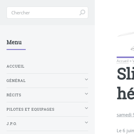
Menu
Accueil
>
Sl
ACCUEIL
GÉNÉRAL
hé
RÉCITS
PILOTES ET EQUIPAGES
samedi 
J.P.O.
Le 6 jui