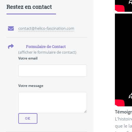
Restez en contact
contact@helico-fascination.com
Formulaire de Contact
(afficher le formulaire de contact)
Votre email
Votre message
Témoig
L’histoi
que le l