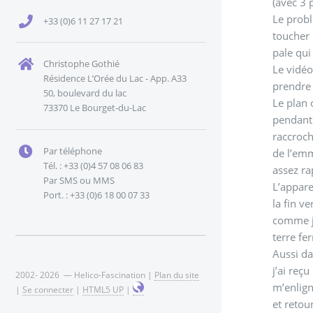
(avec 3 p
Le probl
+33 (0)6 11 27 17 21
toucher 
pale qui
Christophe Gothié
Le vidéo
Résidence L’Orée du Lac - App. A33
prendre 
50, boulevard du lac
Le plan 
73370 Le Bourget-du-Lac
pendant 
raccroch
Par téléphone
de l’emm
Tél. : +33 (0)4 57 08 06 83
assez ra
Par SMS ou MMS
L’appare
Port. : +33 (0)6 18 00 07 33
la fin ve
comme je
terre fe
Aussi da
j’ai reç
2002- 2026 — Helico-Fascination |
Plan du site
m’enlign
|
Se connecter
|
HTML5 UP
|
et retou