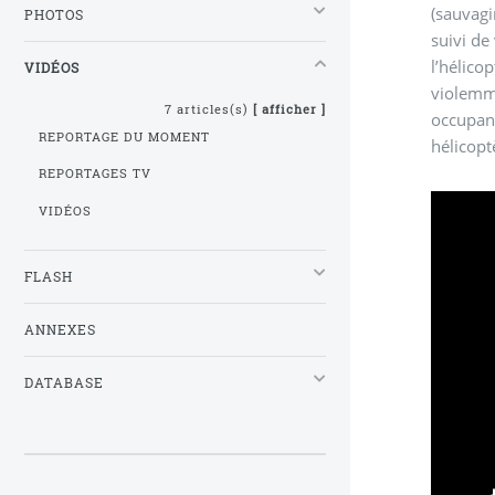
(sauvagi
PHOTOS
suivi de
l’hélico
VIDÉOS
violemme
7 articles(s)
[ afficher ]
occupant
REPORTAGE DU MOMENT
hélicop
REPORTAGES TV
VIDÉOS
FLASH
ANNEXES
DATABASE