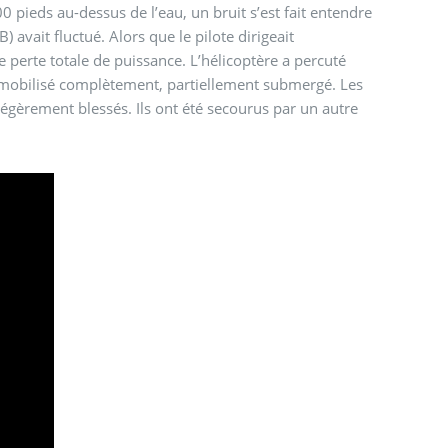
00 pieds au-dessus de l’eau, un bruit s’est fait entendre
 avait fluctué. Alors que le pilote dirigeait
ne perte totale de puissance. L’hélicoptère a percuté
 immobilisé complètement, partiellement submergé. Les
 légèrement blessés. Ils ont été secourus par un autre