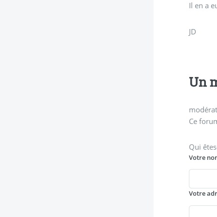
Il en a 
JD
Un m
modérati
Ce forum
Qui êtes
Votre no
Votre ad