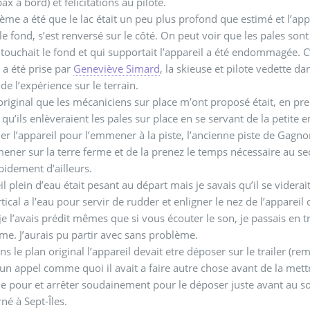
ax a bord) et félicitations au pilote.
ème a été que le lac était un peu plus profond que estimé et l’app
le fond, s’est renversé sur le côté. On peut voir que les pales sont 
 touchait le fond et qui supportait l’appareil a été endommagée. C
 a été prise par
Geneviève Simard
, la skieuse et pilote vedette d
de l’expérience sur le terrain.
original que les mécaniciens sur place m’ont proposé était, en prem
qu’ils enlèveraient les pales sur place en se servant de la petite
er l’appareil pour l’emmener à la piste, l’ancienne piste de Gagnon 
ener sur la terre ferme et de la prenez le temps nécessaire au sec d
pidement d’ailleurs.
il plein d’eau était pesant au départ mais je savais qu’il se viderai
rtical a l’eau pour servir de rudder et enligner le nez de l’appareil 
 l’avais prédit mêmes que si vous écouter le son, je passais en tr
rme. J’aurais pu partir avec sans problème.
ns le plan original l’appareil devait etre déposer sur le trailer (r
u un appel comme quoi il avait a faire autre chose avant de la mettr
e pour et arrêter soudainement pour le déposer juste avant au sol. U
rné à Sept-Îles.