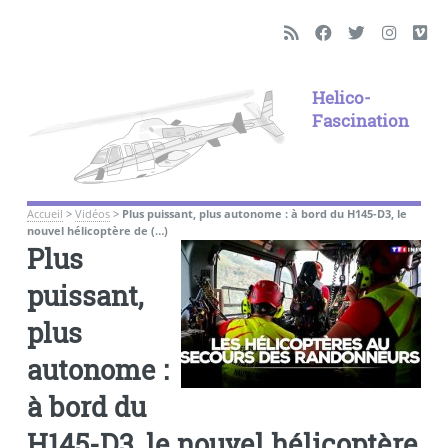
Helico-
Fascination
Accueil
>
Vidéos
>
Plus puissant, plus autonome : à bord du H145-D3, le
nouvel hélicoptère de (…)
Plus
puissant,
plus
autonome :
à bord du
H145-D3, le nouvel hélicoptère