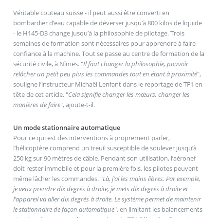
Véritable couteau suisse - il peut aussi être converti en
bombardier d’eau capable de déverser jusqu’à 800 kilos de liquide
- le H145-D3 change jusqu’à la philosophie de pilotage. Trois
semaines de formation sont nécessaires pour apprendre à faire
confiance à la machine. Tout se passe au centre de formation de la
sécurité civile, à Nîmes. "
Il faut changer la philosophie, pouvoir
relâcher un petit peu plus les commandes tout en étant à proximité
",
souligne l’instructeur Michaël Lenfant dans le reportage de TF1 en
tête de cet article. "
Cela signifie changer les mœurs, changer les
manières de faire
", ajoute-t-il.
Un mode stationnaire automatique
Pour ce qui est des interventions à proprement parler,
l’hélicoptère comprend un treuil susceptible de soulever jusqu’à
250 kg sur 90 mètres de câble. Pendant son utilisation, l’aéronef
doit rester immobile et pour la première fois, les pilotes peuvent
même lâcher les commandes. "
Là, j’ai les mains libres. Par exemple,
je veux prendre dix degrés à droite, je mets dix degrés à droite et
l’appareil va aller dix degrés à droite. Le système permet de maintenir
le stationnaire de façon automatique
", en limitant les balancements