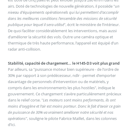
est doté de cinq pales et peut évoluer jusqu’à 280 km/h dans les
airs. Doté de technologies de nouvelle génération, il possède "
un
niveau d’équipements opérationnels qui lui permettent d’accomplir
dans les meilleures conditions l’ensemble des missions de sécurité
publique pour lequel il sera utilisé
", écrit le ministère de l’Intérieur.
De quoi faciliter considérablement les interventions, mais aussi
d’améliorer la sécurité des vols. Outre une caméra optique et
thermique de très haute performance, l’appareil est équipé d’un
radar anti-collision.
Stabilité, capacité de chargement... le H145-D3 voit plus grand
Par ailleurs, sa "puissance moteur bien supérieure - de l’ordre de
30% par rapport à son prédécesseur, ndlr - permet d’emporter
davantage de personnels d’intervention ou de matériels, y
compris dans les environnements les plus hostiles", indique le
gouvernement. Ce changement s’avère particulièrement précieux
dans le relief corse. "
Les moteurs sont moins performants, ils ont
moins d’oxygène et l’air est moins porteur. Donc le fait d’avoir ce gain
de puissance de 30% va vraiment améliorer notre sécurité et nos
opérations
", souligne le pilote Fabrice Maillet, dans les colonnes
d’Ici.