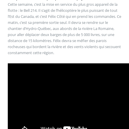
Cette semaine, c’est la mise en service du plus gros appareil de la
flotte : le Bell 214. Il s’agit de l’hélicoptère le plus puissant de tout
l’Est du Canada, et c’est Félix Côté qui en prend les commandes. Ce
matin, c’est sa première sortie seul. Il devra se rendre sur le
chantier d’Hydro-Québec, aux abords de la rivière La Romaine,
pour aller déplacer deux barges de plus de 5 000 livres, sur une
distance de 15 kilomètres. Félix devra se méfier des parois
rocheuses qui bordent la rivière et des vents violents qui secouent
constamment cette région.