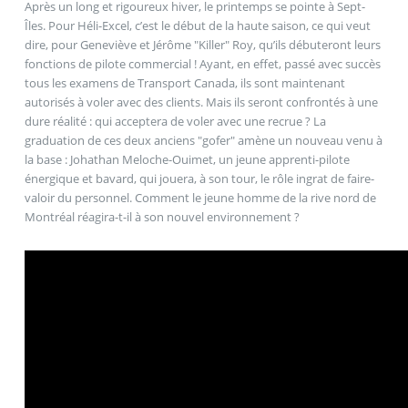
Après un long et rigoureux hiver, le printemps se pointe à Sept-
Îles. Pour Héli-Excel, c’est le début de la haute saison, ce qui veut
dire, pour Geneviève et Jérôme "Killer" Roy, qu’ils débuteront leurs
fonctions de pilote commercial ! Ayant, en effet, passé avec succès
tous les examens de Transport Canada, ils sont maintenant
autorisés à voler avec des clients. Mais ils seront confrontés à une
dure réalité : qui acceptera de voler avec une recrue ? La
graduation de ces deux anciens "gofer" amène un nouveau venu à
la base : Johathan Meloche-Ouimet, un jeune apprenti-pilote
énergique et bavard, qui jouera, à son tour, le rôle ingrat de faire-
valoir du personnel. Comment le jeune homme de la rive nord de
Montréal réagira-t-il à son nouvel environnement ?