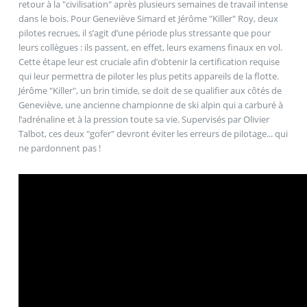
retour à la "civilisation" après plusieurs semaines de travail intense
dans le bois. Pour Geneviève Simard et Jérôme "Killer" Roy, deux
pilotes recrues, il s’agit d’une période plus stressante que pour
leurs collègues : ils passent, en effet, leurs examens finaux en vol.
Cette étape leur est cruciale afin d’obtenir la certification requise
qui leur permettra de piloter les plus petits appareils de la flotte.
Jérôme "Killer", un brin timide, se doit de se qualifier aux côtés de
Geneviève, une ancienne championne de ski alpin qui a carburé à
l’adrénaline et à la pression toute sa vie. Supervisés par Olivier
Talbot, ces deux "gofer" devront éviter les erreurs de pilotage... qui
ne pardonnent pas !