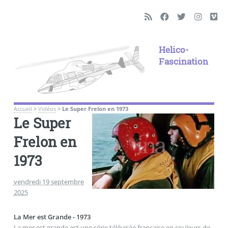
Helico-
Fascination
Accueil
>
Vidéos
>
Le Super Frelon en 1973
Le Super
Frelon en
1973
vendredi 19 septembre
2025
La Mer est Grande - 1973
La mer est grande est une série télévisée française en couleurs de