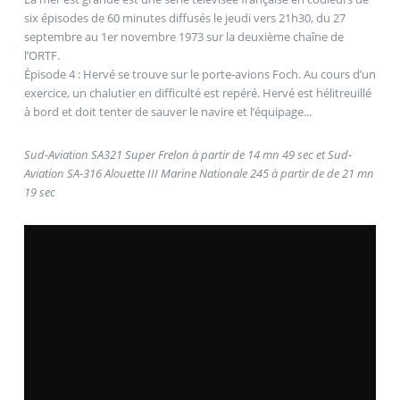
six épisodes de 60 minutes diffusés le jeudi vers 21h30, du 27
septembre au 1er novembre 1973 sur la deuxième chaîne de
l’ORTF.
Épisode 4 : Hervé se trouve sur le porte-avions Foch. Au cours d’un
exercice, un chalutier en difficulté est repéré. Hervé est hélitreuillé
à bord et doit tenter de sauver le navire et l’équipage...
Sud-Aviation SA321 Super Frelon à partir de 14 mn 49 sec et Sud-
Aviation SA-316 Alouette III Marine Nationale 245 à partir de de 21 mn
19 sec