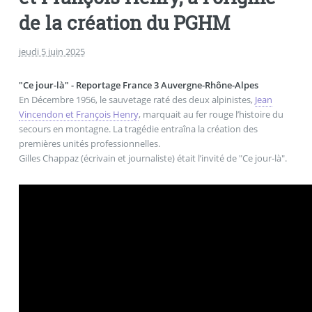
de la création du PGHM
jeudi 5 juin 2025
"Ce jour-là" - Reportage France 3 Auvergne-Rhône-Alpes
En Décembre 1956, le sauvetage raté des deux alpinistes,
Jean
Vincendon et François Henry
, marquait au fer rouge l’histoire du
secours en montagne. La tragédie entraîna la création des
premières unités professionnelles.
Gilles Chappaz (écrivain et journaliste) était l’invité de "Ce jour-là".