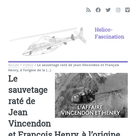
Helico-
Fascination
Accueil
>
Vidéos
>
Le sauvetage raté de Jean Vincendon et François
Henry, à l’origine de la (…)
Le
sauvetage
raté de
Jean
Vincendon
et François Henry, à l’origine