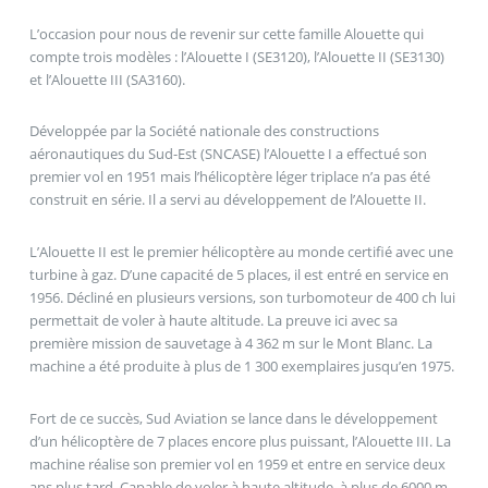
L’occasion pour nous de revenir sur cette famille Alouette qui
compte trois modèles : l’Alouette I (SE3120), l’Alouette II (SE3130)
et l’Alouette III (SA3160).
Développée par la Société nationale des constructions
aéronautiques du Sud-Est (SNCASE) l’Alouette I a effectué son
premier vol en 1951 mais l’hélicoptère léger triplace n’a pas été
construit en série. Il a servi au développement de l’Alouette II.
L’Alouette II est le premier hélicoptère au monde certifié avec une
turbine à gaz. D’une capacité de 5 places, il est entré en service en
1956. Décliné en plusieurs versions, son turbomoteur de 400 ch lui
permettait de voler à haute altitude. La preuve ici avec sa
première mission de sauvetage à 4 362 m sur le Mont Blanc. La
machine a été produite à plus de 1 300 exemplaires jusqu’en 1975.
Fort de ce succès, Sud Aviation se lance dans le développement
d’un hélicoptère de 7 places encore plus puissant, l’Alouette III. La
machine réalise son premier vol en 1959 et entre en service deux
ans plus tard. Capable de voler à haute altitude, à plus de 6000 m,