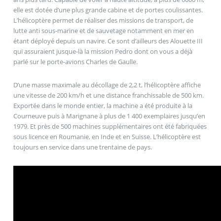
elle est dotée d’une plus grande cabine et de portes coulissantes.
L’hélicoptère permet de réaliser des missions de transport, de
lutte anti sous-marine et de sauvetage notamment en mer en
étant déployé depuis un navire. Ce sont d’ailleurs des Alouette III
qui assuraient jusque-là la mission Pedro dont on vous a déjà
parlé sur le porte-avions Charles de Gaulle.
D’une masse maximale au décollage de 2,2 t, l’hélicoptère affiche
une vitesse de 200 km/h et une distance franchissable de 500 km.
Exportée dans le monde entier, la machine a été produite à la
Courneuve puis à Marignane à plus de 1 400 exemplaires jusqu’en
1979. Et près de 500 machines supplémentaires ont été fabriquées
sous licence en Roumanie, en Inde et en Suisse. L’hélicoptère est
toujours en service dans une trentaine de pays.