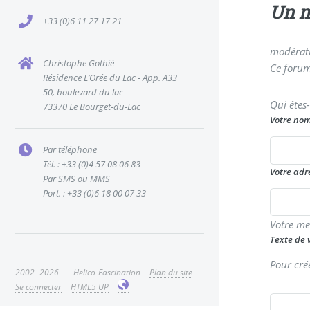
Un m
+33 (0)6 11 27 17 21
modérati
Christophe Gothié
Ce forum
Résidence L’Orée du Lac - App. A33
50, boulevard du lac
Qui êtes
73370 Le Bourget-du-Lac
Votre no
Par téléphone
Tél. : +33 (0)4 57 08 06 83
Votre adr
Par SMS ou MMS
Port. : +33 (0)6 18 00 07 33
Votre me
Texte de 
Pour cré
2002- 2026 — Helico-Fascination |
Plan du site
|
Se connecter
|
HTML5 UP
|