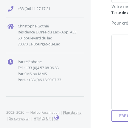
Votre m
+33 (0)6 11 27 17 21
Texte de 
Pour cré
Christophe Gothié
Résidence L’Orée du Lac - App. A33
50, boulevard du lac
73370 Le Bourget-du-Lac
Par téléphone
Tél. : +33 (0)4 57 08 06 83
Par SMS ou MMS
Port. : +33 (0)6 18 00 07 33
2002- 2026 — Helico-Fascination |
Plan du site
|
Se connecter
|
HTML5 UP
|