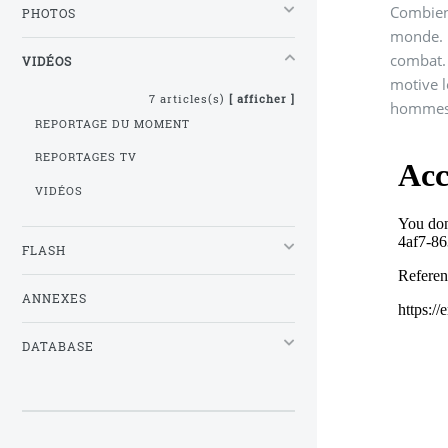
Combien 
PHOTOS
monde. L
combat. 
VIDÉOS
motive l
7 articles(s)
[ afficher ]
hommes
REPORTAGE DU MOMENT
REPORTAGES TV
VIDÉOS
FLASH
ANNEXES
DATABASE