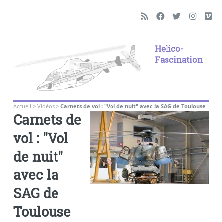
Helico-
Fascination
Accueil
>
Vidéos
>
Carnets de vol : "Vol de nuit" avec la SAG de Toulouse
Carnets de
vol : "Vol
de nuit"
avec la
SAG de
Toulouse