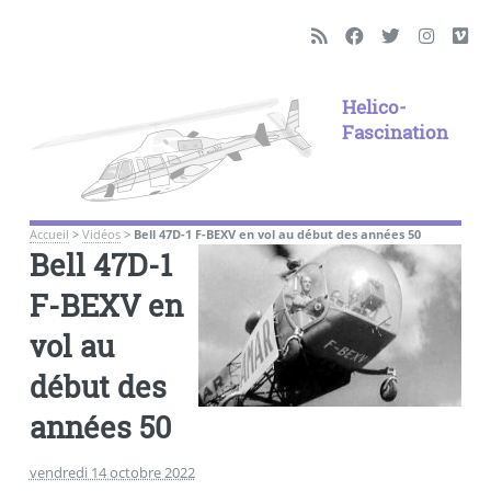
Helico-
Fascination
Accueil
>
Vidéos
>
Bell 47D-1 F-BEXV en vol au début des années 50
Bell 47D-1
F-BEXV en
vol au
début des
années 50
vendredi 14 octobre 2022