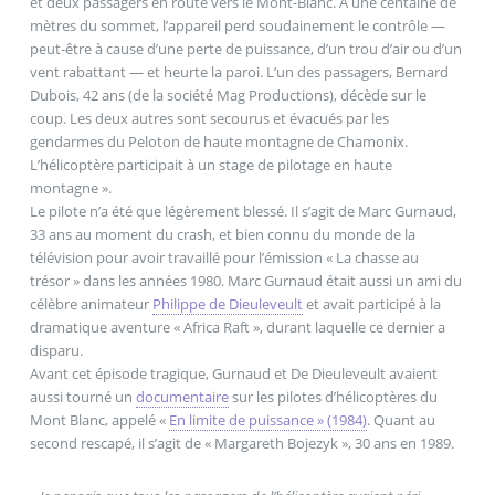
et deux passagers en route vers le Mont-Blanc. À une centaine de
mètres du sommet, l’appareil perd soudainement le contrôle —
peut-être à cause d’une perte de puissance, d’un trou d’air ou d’un
vent rabattant — et heurte la paroi. L’un des passagers, Bernard
Dubois, 42 ans (de la société Mag Productions), décède sur le
coup. Les deux autres sont secourus et évacués par les
gendarmes du Peloton de haute montagne de Chamonix.
L’hélicoptère participait à un stage de pilotage en haute
montagne ».
Le pilote n’a été que légèrement blessé. Il s’agit de Marc Gurnaud,
33 ans au moment du crash, et bien connu du monde de la
télévision pour avoir travaillé pour l’émission « La chasse au
trésor » dans les années 1980. Marc Gurnaud était aussi un ami du
célèbre animateur
Philippe de Dieuleveult
et avait participé à la
dramatique aventure « Africa Raft », durant laquelle ce dernier a
disparu.
Avant cet épisode tragique, Gurnaud et De Dieuleveult avaient
aussi tourné un
documentaire
sur les pilotes d’hélicoptères du
Mont Blanc, appelé «
En limite de puissance » (1984)
. Quant au
second rescapé, il s’agit de « Margareth Bojezyk », 30 ans en 1989.