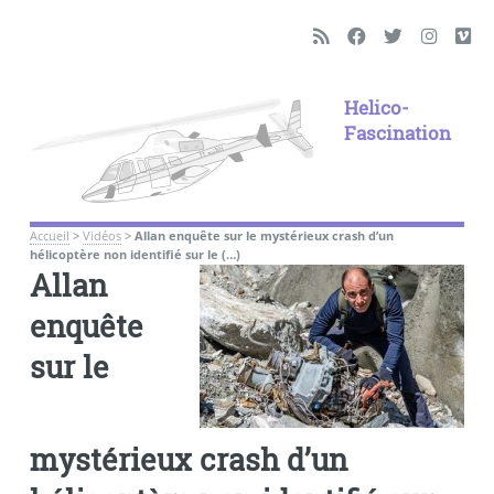
Helico-
Fascination
Accueil
>
Vidéos
>
Allan enquête sur le mystérieux crash d’un
hélicoptère non identifié sur le (…)
Allan
enquête
sur le
mystérieux crash d’un