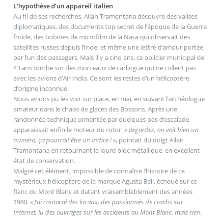
L’hypothèse d’un appareil italien
Au fil de ses recherches, Allan Tramontana découvre des valises
diplomatiques, des documents top secret de l’époque de la Guerre
froide, des bobines de microfilm de la Nasa qui observait des
satellites russes depuis l’Inde, et même une lettre d’amour portée
par l’un des passagers. Mais il y a cinq ans, ce policier municipal de
43 ans tombe sur des morceaux de carlingue qui ne collent pas
avec les avions d’Air India. Ce sont les restes d’un hélicoptère
d’origine inconnue.
Nous avions pu les voir sur place, en mai, en suivant l’archéologue
amateur dans le chaos de glaces des Bossons. Après une
randonnée technique pimentée par quelques pas d’escalade,
apparaissait enfin le moteur du rotor. «
Regardez, on voit bien un
numéro, ça pourrait être un indice !
», pointait du doigt Allan
Tramontana en retournant le lourd bloc métallique, en excellent
état de conservation.
Malgré cet élément, impossible de connaître l’histoire de ce
mystérieux hélicoptère de la marque Agusta Bell, échoué sur ce
flanc du Mont Blanc et datant vraisemblablement des années
1980. «
J’ai contacté des locaux, des passionnés de crashs sur
Internet, lu des ouvrages sur les accidents au Mont Blanc, mais rien.