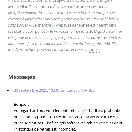
«
Je pensais que tous les passagers de l’hélicoptère avaient péri,
avoue Allan Tramontana.
C’est un miracle de survivre à cela
lorsqu’on imagine la violence d’un crash en haute montagne. J’ai
cherché à joindre les survivants pour avoir leur version de l’histoire,
sans succès
». Le chercheur d’épaves aériennes est néanmoins
satisfait d’avoir pu lever le voile sur le mystère de l’Agusta Bell. «
Je
vais pouvoir tourner cette page et poursuivre mes autres recherches.
Mon objectif est de retrouver la boîte noire du Boeing de 1966. Elle
doit être quelque part sous nos pieds là-haut.
»
Source
Messages
30 septembre 2025, 13:50
,
par
Ludovic VIANESI
Bonjour,
Au regard de tous vos éléments, et d’après l’ia, il est probable
que ce soit l’appareil d’ Esercito Italiano – MM80918 (E.I.650),
puisque c’est celui listé en gris métal avec cabine verte, et dont
l’historique de retrait est incomplet.