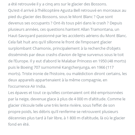
a été retrouvée il y a cinq ans sur le glacier des Bossons.
Qu’est-il arrivé à l’hélicoptère Agusta Bell retrouvé en morceaux au
pied du glacier des Bossons, sous le Mont Blanc ? Que sont
devenus ses occupants ? Ont-ils tous péri dans le crash ? Depuis
plusieurs années, ces questions hantent Allan Tramontana, un
Haut-Savoyard passionné par les accidents aériens du Mont Blanc.
Cela fait huit ans qu’il sillonne le front de l’imposant glacier
surplombant Chamonix, principalement à la recherche d’objets
disséminés par deux crashs d’avion de ligne survenus sous le toit
de l’Europe. Il y eut d’abord le Malabar Princess en 1950 (48 morts)
puis le Boeing 707 surnommé Kangchenjunga, en 1966 (117
morts). Triste ironie de l’histoire, ou malédiction diront certains, les
deux appareils appartenaient à la même compagnie, en
l’occurrence Air India.
Les épaves et tout ce qu’elles contenaient ont été emprisonnées
par la neige, devenue glace à plus de 4 000 m d’altitude. Comme le
glacier s’écoule telle une très lente rivière, sous l’effet de son
propre poids, les débris qu’il renferme se retrouvent plusieurs
décennies plus tard à l’air libre, à 1 800 m d’altitude, là où le glacier
fond en été.