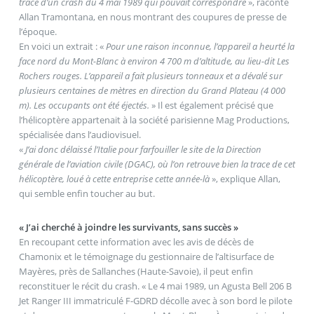
trace d’un crash du 4 mai 1989 qui pouvait correspondre
», raconte
Allan Tramontana, en nous montrant des coupures de presse de
l’époque.
En voici un extrait : «
Pour une raison inconnue, l’appareil a heurté la
face nord du Mont-Blanc à environ 4 700 m d’altitude, au lieu-dit Les
Rochers rouges. L’appareil a fait plusieurs tonneaux et a dévalé sur
plusieurs centaines de mètres en direction du Grand Plateau (4 000
m). Les occupants ont été éjectés.
» Il est également précisé que
l’hélicoptère appartenait à la société parisienne Mag Productions,
spécialisée dans l’audiovisuel.
«
J’ai donc délaissé l’Italie pour farfouiller le site de la Direction
générale de l’aviation civile (DGAC), où l’on retrouve bien la trace de cet
hélicoptère, loué à cette entreprise cette année-là
», explique Allan,
qui semble enfin toucher au but.
« J’ai cherché à joindre les survivants, sans succès »
En recoupant cette information avec les avis de décès de
Chamonix et le témoignage du gestionnaire de l’altisurface de
Mayères, près de Sallanches (Haute-Savoie), il peut enfin
reconstituer le récit du crash. « Le 4 mai 1989, un Agusta Bell 206 B
Jet Ranger III immatriculé F-GDRD décolle avec à son bord le pilote