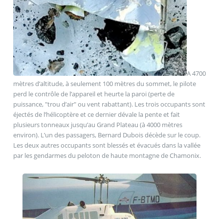
A 4700
mètres d’altitude, à seulement 100 mètres du sommet, le pilote
perd le contrôle de l’appareil et heurte la paroi (perte de
puissance, "trou d’air" ou vent rabattant). Les trois occupants sont
éjectés de l’hélicoptère et ce dernier dévale la pente et fait
plusieurs tonneaux jusqu’au Grand Plateau (à 4000 mètres
environ). L’un des passagers, Bernard Dubois décède sur le coup.
Les deux autres occupants sont blessés et évacués dans la vallée
par les gendarmes du peloton de haute montagne de Chamonix.