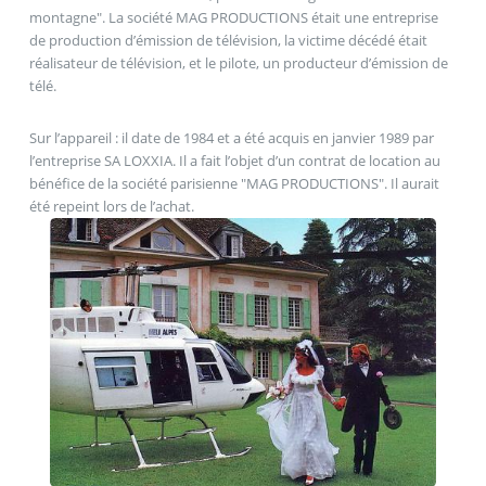
montagne". La société MAG PRODUCTIONS était une entreprise
de production d’émission de télévision, la victime décédé était
réalisateur de télévision, et le pilote, un producteur d’émission de
télé.
Sur l’appareil : il date de 1984 et a été acquis en janvier 1989 par
l’entreprise SA LOXXIA. Il a fait l’objet d’un contrat de location au
bénéfice de la société parisienne "MAG PRODUCTIONS". Il aurait
été repeint lors de l’achat.