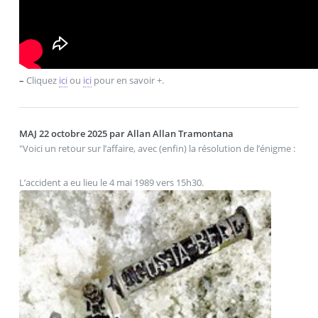
–
Cliquez
ici
ou
ici
pour en savoir +.
MAJ 22 octobre 2025 par Allan Allan Tramontana
"Voici un retour sur l’affaire, avec (enfin) la résolution de l’énigme :
L’accident a eu lieu le 4 mai 1989 vers 15h30.