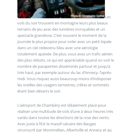
Les
vols du soir trouvent en montagne leurs plus beaux
terrains de jeu avec des lumières incroyables et un
spectacle grandiose. C’est souvent le moment de la
journée le plus propice pour voler avec un petit bipale
dans un ciel redevenu bleu avec une aérologie
totalement apaisée. De plus, vous avez un trafic aérien
des plus réduits, ce qui est appréciable quand on voit le
nombre de parapentes disséminés partout et jusqu’à
très haut, par exemple autour du lac d’Annecy, l’après-
midi. Vous risquez aussi beaucoup moins d’indisposer
les oreilles des usagers terrestres, crêtes et sommets
étant bien déserts le soir.
L’aéroport de Chambéry est idéalement placé pour
réaliser une multitude de vols d’une à deux heures très
variés dans toutes les directions de la rose des vents.
Avec juste à l’Est le massif calcaire des Bauges
circonscrit par Montmélian, Albertville et Annecy et au