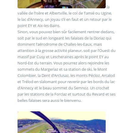
la
vallée de l’Isère et Albertville, le col de Tamié ou Ugine,
le lac d’Annecy, un joyau s’il en faut et un retour par le
point EY et Aix-les-Bains.
Sinon, vous pouvez bien sûr facilement rentrer dedans,
soit par le sud en longeant les falaises de la Doriaz qui
dominent l’aérodrome de Challes-les-Eaux, mais
attention à la grosse activité planeur, soit par l’Ouest du
massif par Cusy et Lescheraines après le point EY au
Nord-Est du terrain. Vous pourrez alors rejoindre les
sommets du Margeriaz et sa station de ski, le Mont
Colombier, la Dent d’Arclusaz, les monts Pécloz, Arcalod
et Trélod en slalomant pour revenir par les bords du lac
d’Annecy et le beau sommet du Semnoz. Un crochet
par les stations de la Forclaz et surtout du Revard et ses
belles falaises sera aussi le bienvenu.