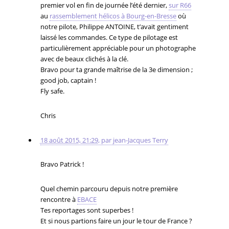
premier vol en fin de journée l’été dernier,
sur R66
au
rassemblement hélicos à Bourg-en-Bresse
où
notre pilote, Philippe ANTOINE, t’avait gentiment
laissé les commandes. Ce type de pilotage est
particulièrement appréciable pour un photographe
avec de beaux clichés à la clé.
Bravo pour ta grande maîtrise de la 3e dimension ;
good job, captain !
Fly safe.
Chris
18 août 2015, 21:29
,
par
jean-Jacques Terry
Bravo Patrick !
Quel chemin parcouru depuis notre première
rencontre à
EBACE
Tes reportages sont superbes !
Et si nous partions faire un jour le tour de France ?