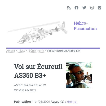
Helico-
Fascination
Accueil
>
Récits
>
Jérémy Perrin
>
Vol sur Écureuil AS350 B3+
Vol sur Écureuil
AS350 B3+
AVEC BABASS AUX
COMMANDES
Publication :
1er/08/2009
Auteur(s) :
Jérémy