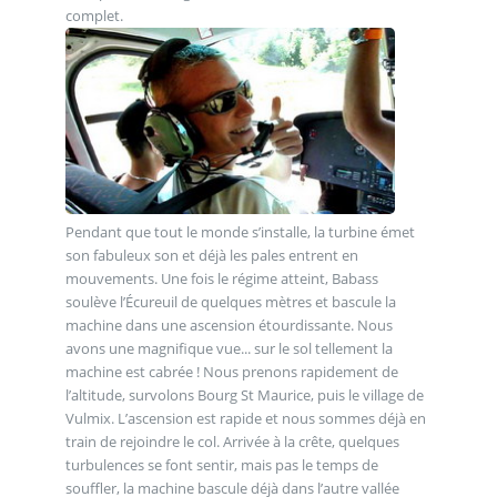
complet.
Pendant que tout le monde s’installe, la turbine émet
son fabuleux son et déjà les pales entrent en
mouvements. Une fois le régime atteint, Babass
soulève l’Écureuil de quelques mètres et bascule la
machine dans une ascension étourdissante. Nous
avons une magnifique vue... sur le sol tellement la
machine est cabrée ! Nous prenons rapidement de
l’altitude, survolons Bourg St Maurice, puis le village de
Vulmix. L’ascension est rapide et nous sommes déjà en
train de rejoindre le col. Arrivée à la crête, quelques
turbulences se font sentir, mais pas le temps de
souffler, la machine bascule déjà dans l’autre vallée