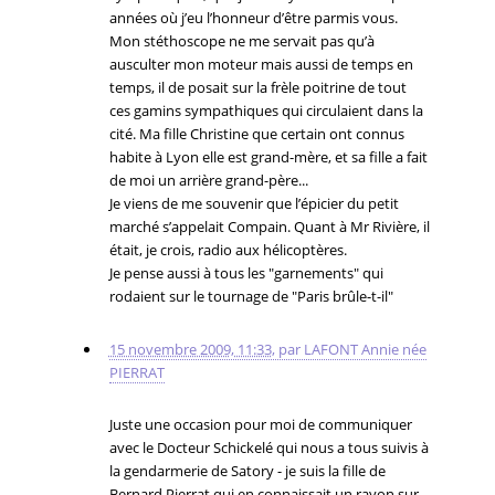
années où j’eu l’honneur d’être parmis vous.
Mon stéthoscope ne me servait pas qu’à
ausculter mon moteur mais aussi de temps en
temps, il de posait sur la frèle poitrine de tout
ces gamins sympathiques qui circulaient dans la
cité. Ma fille Christine que certain ont connus
habite à Lyon elle est grand-mère, et sa fille a fait
de moi un arrière grand-père...
Je viens de me souvenir que l’épicier du petit
marché s’appelait Compain. Quant à Mr Rivière, il
était, je crois, radio aux hélicoptères.
Je pense aussi à tous les "garnements" qui
rodaient sur le tournage de "Paris brûle-t-il"
15 novembre 2009, 11:33
,
par
LAFONT Annie née
PIERRAT
Juste une occasion pour moi de communiquer
avec le Docteur Schickelé qui nous a tous suivis à
la gendarmerie de Satory - je suis la fille de
Bernard Pierrat qui en connaissait un rayon sur