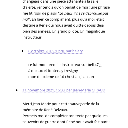
changeais dans une pièce attenante à la salle
d’alerte, j’entendis qu’on parlait de moi ; une phrase
me fit rosir de plaisir "
Le vieux, il ne se débrouille pas
mal
". Eh bien ce compliment, plus qu’à moi, était
destiné à René qui nous avait quitté depuis déjà
bien des années. Un grand pilote. Un magnifique
instructeur.
8 octobre 2015, 13:20
,
par
halary
ce fut mon premier instructeur sur bell 47 g
à meaux et fontenay tresigny
mon deuxieme ce fut christian jeanson
11 novembre 2021, 16:03
,
par
Jean-Marie GIRAUD
Merci Jean-Marie pour cette sauvegarde de la
mémoire de René Delvaux.
Permets moi de compléter ton texte par quelques
souvenirs de guerre dont René nous avait fait part :