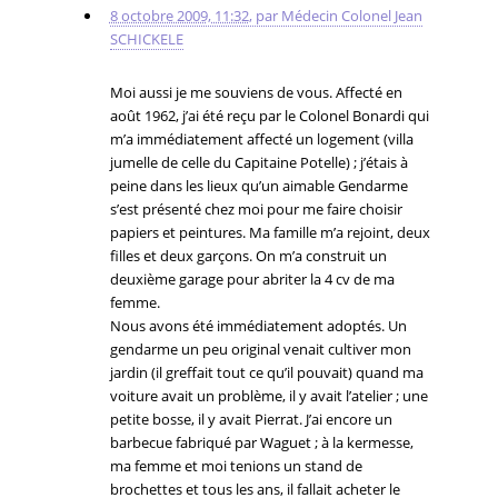
8 octobre 2009, 11:32
,
par
Médecin Colonel Jean
SCHICKELE
Moi aussi je me souviens de vous. Affecté en
août 1962, j’ai été reçu par le Colonel Bonardi qui
m’a immédiatement affecté un logement (villa
jumelle de celle du Capitaine Potelle) ; j’étais à
peine dans les lieux qu’un aimable Gendarme
s’est présenté chez moi pour me faire choisir
papiers et peintures. Ma famille m’a rejoint, deux
filles et deux garçons. On m’a construit un
deuxième garage pour abriter la 4 cv de ma
femme.
Nous avons été immédiatement adoptés. Un
gendarme un peu original venait cultiver mon
jardin (il greffait tout ce qu’il pouvait) quand ma
voiture avait un problème, il y avait l’atelier ; une
petite bosse, il y avait Pierrat. J’ai encore un
barbecue fabriqué par Waguet ; à la kermesse,
ma femme et moi tenions un stand de
brochettes et tous les ans, il fallait acheter le