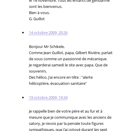
le 14 novembre. Tous les enfants de gendarme
sont les bienvenus.
Bien à vous.
G. Guillot
14 octobre 2009, 20:26
Bonjour Mr Schikele,
Comme Jean Guillot, papa, Gilbert Rivière, parlait
de vous comme un passionné de mécanique.
Je regarderai samedi le site avec papa. Que de
souvenirs.
Des hélico, j’ai encore en tête : "alerte
hélicoptère, évacuation sanitaire"
19 octobre 2009, 19:34
Je rappelle bien de votre père et au fur et à
mesure que je communique avec les anciens de
satory, je revois par la pensée toute figures
sympathiques, que j’ai cotoyé durant les sept