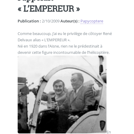
« L’EMPEREUR »
Publication :
2/10/2009
Auteur(s) :
Papycoptere
Comme beaucoup, j’ai eu le privilège de côtoyer René
Delvaux alias « L’EMPEREUR ».
Né en 1920 dans l’Aisne, rien ne le prédestinait à
devenir cette figure incontournable de l’hélicoptère.
En