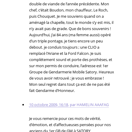
double de viande de l’année précédente. Mon
chef, c’était Boudon, mon chauffeur, Le Roch,
puis Chouquet. Je me souviens quand on a
aménagé la chapelle, tout le monde s’y est mis, il
n’y avait pas de grade. Que de bons souvenirs !
Aujourd’hui, j’ai 84 ans (ma femme aussi) opéré
d’un triple pontage, je tiens encore un peu
debout. je conduis toujours ; une CLIO a
remplacé l’Ariane et la Ford Falcon. Je suis
complètement sourd et porte des prothèses, et
sur mon permis de conduire, l’adresse est 1er
Groupe de Gendarmerie Mobile Satory. Heureux
de vous avoir retrouvé ; je vous embrasse !
Mon seul regret dans tout ça est de ne pas été
fait Gendarme d’Honneur.
10 octobre 2009, 16:18
,
par
HAMELIN AAAFAG
Je vous remercie pour ces mots de vérité,
d’émotion, et d’affectueuses pensées pour nos
anciens du 1er GB de GM à SATORY