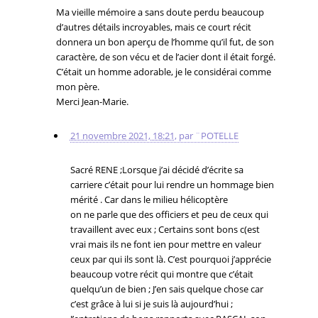
Ma vieille mémoire a sans doute perdu beaucoup
d’autres détails incroyables, mais ce court récit
donnera un bon aperçu de l’homme qu’il fut, de son
caractère, de son vécu et de l’acier dont il était forgé.
C’était un homme adorable, je le considérai comme
mon père.
Merci Jean-Marie.
21 novembre 2021, 18:21
,
par
¨POTELLE
Sacré RENE ;Lorsque j’ai décidé d’écrite sa
carriere c’était pour lui rendre un hommage bien
mérité . Car dans le milieu hélicoptère
on ne parle que des officiers et peu de ceux qui
travaillent avec eux ; Certains sont bons c(est
vrai mais ils ne font ien pour mettre en valeur
ceux par qui ils sont là. C’est pourquoi j’apprécie
beaucoup votre récit qui montre que c’était
quelqu’un de bien ; J’en sais quelque chose car
c’est grâce à lui si je suis là aujourd’hui ;