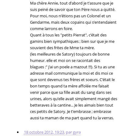
Ma chère Annie, tout d’abord je t’assure que je
suis peiné de savoir que ton Père nous a quitté.
Pour moi, nous n’étions pas un Colonel et un
Gendarme, mais deux copains qui s’entendaient
comme larrons en foire.
Quant à tous les "petits Pierrat", c’était des
gamins bien sympathiques ; bien sur que je me
souvient des frites de Mme ta mère.
(les meilleures de Satory) toujours de bonne
humeur. elle et moi on se racontait des
blagues :" j’ai un poele a mazout !!!). Si tu as une
adresse mail communique la moi et dis moi ce
que sont devenus tes frères et soeurs. C’était le
bon temps quand ta mère affolée me faisait
venir parce que sa fille avait du sang dans ses
urines, alors qu’elle avait simplement mangé des
betteraves à la cantine... Je les aimais bien tout
ces petits de Satory. Je t’embrasse ; embrasse
aussi ta maman de ma part quand tu la verras.
18 octobre 2012, 19:23
,
par
gyra