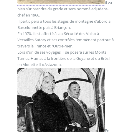
Il va
bien sûr prendre du grade et sera nommé adjudant-
chef en 1966.
Il participera à tous les stages de montagne d’abord à
Barcelonnette puis à Briançon.
En 1970, il est affecté à la « Sécurité des Vols » à
Versailles-Satory et ses contrôles l’emmènent partout à
travers la France et l’Outre-mer.
Lors d’un de ses voyages, il se posera sur les Monts
Tumuc-Humac à la frontière de la Guyane et du Brésil
en Alouette II « Astazou ».
En