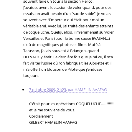
souvent faire un tour à la section Hélico.
J’avais souvent l’occasion de voler quand, pour des
essais, on avait besoin d’un "sac de sable". Je volais
souvent avec l’Empereur qui était pour moi un
véritable ami. Avec lui, j’ai traité des enfants atteints
de coqueluche. Quelquefois, il m’emmenait survoler
Versailles et Paris (pour la bonne cause EVASAN...)
d’où de magnifiques photos et films. Muté à
Tarascon, j’allais souvent à Briançon, quand
DELVAUX y était. La dernière fois que je l’ai vu, il m’a
fait visiter l’usine où l’on fabriquait les Alouette et il
m’a offert un blouson de Pilote que j’endosse
toujours.
7 octobre 2009, 21:23
,
par
HAMELIN AAAFAG
C’était pour les opérations COQUELUCHE.......!!!!!!!!
et je me souviens de vous.
Cordialement
GILBERT HAMELIN AAAFAG