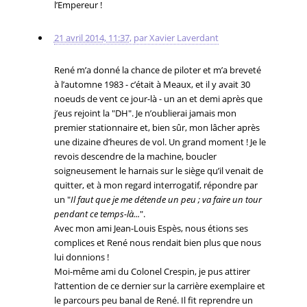
l’Empereur !
21 avril 2014, 11:37
,
par
Xavier Laverdant
René m’a donné la chance de piloter et m’a breveté
à l’automne 1983 - c’était à Meaux, et il y avait 30
noeuds de vent ce jour-là - un an et demi après que
j’eus rejoint la "DH". Je n’oublierai jamais mon
premier stationnaire et, bien sûr, mon lâcher après
une dizaine d’heures de vol. Un grand moment ! Je le
revois descendre de la machine, boucler
soigneusement le harnais sur le siège qu’il venait de
quitter, et à mon regard interrogatif, répondre par
un "
Il faut que je me détende un peu ; va faire un tour
pendant ce temps-là...
".
Avec mon ami Jean-Louis Espès, nous étions ses
complices et René nous rendait bien plus que nous
lui donnions !
Moi-même ami du Colonel Crespin, je pus attirer
l’attention de ce dernier sur la carrière exemplaire et
le parcours peu banal de René. Il fit reprendre un