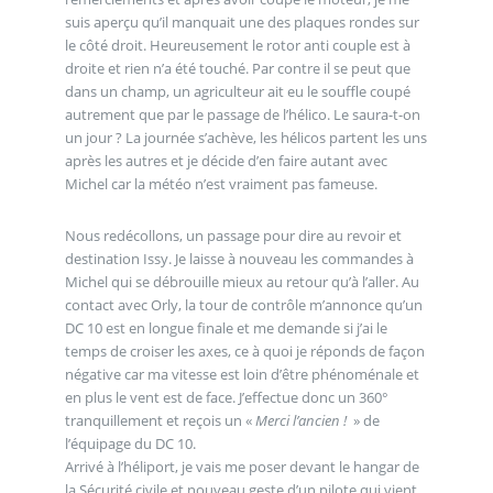
suis aperçu qu’il manquait une des plaques rondes sur
le côté droit. Heureusement le rotor anti couple est à
droite et rien n’a été touché. Par contre il se peut que
dans un champ, un agriculteur ait eu le souffle coupé
autrement que par le passage de l’hélico. Le saura-t-on
un jour ? La journée s’achève, les hélicos partent les uns
après les autres et je décide d’en faire autant avec
Michel car la météo n’est vraiment pas fameuse.
Nous redécollons, un passage pour dire au revoir et
destination Issy. Je laisse à nouveau les commandes à
Michel qui se débrouille mieux au retour qu’à l’aller. Au
contact avec Orly, la tour de contrôle m’annonce qu’un
DC 10 est en longue finale et me demande si j’ai le
temps de croiser les axes, ce à quoi je réponds de façon
négative car ma vitesse est loin d’être phénoménale et
en plus le vent est de face. J’effectue donc un 360°
tranquillement et reçois un «
Merci l’ancien !
» de
l’équipage du DC 10.
Arrivé à l’héliport, je vais me poser devant le hangar de
la Sécurité civile et nouveau geste d’un pilote qui vient