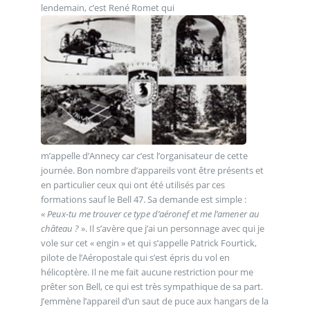
lendemain, c’est René Romet qui
m’appelle d’Annecy car c’est l’organisateur de cette
journée. Bon nombre d’appareils vont être présents et
en particulier ceux qui ont été utilisés par ces
formations sauf le Bell 47. Sa demande est simple :
«
Peux-tu me trouver ce type d’aéronef et me l’amener au
château ?
». Il s’avère que j’ai un personnage avec qui je
vole sur cet « engin » et qui s’appelle Patrick Fourtick,
pilote de l’Aéropostale qui s’est épris du vol en
hélicoptère. Il ne me fait aucune restriction pour me
prêter son Bell, ce qui est très sympathique de sa part.
J’emmène l’appareil d’un saut de puce aux hangars de la