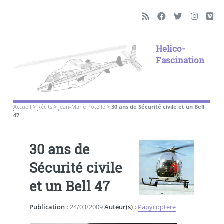
Helico-
Fascination
Accueil
>
Récits
>
Jean-Marie Potelle
>
30 ans de Sécurité civile et un Bell
47
30 ans de
Sécurité civile
et un Bell 47
Publication :
24/03/2009
Auteur(s) :
Papycoptere