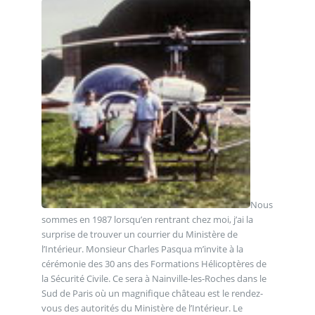
Nous
sommes en 1987 lorsqu’en rentrant chez moi, j’ai la
surprise de trouver un courrier du Ministère de
l’Intérieur. Monsieur Charles Pasqua m’invite à la
cérémonie des 30 ans des Formations Hélicoptères de
la Sécurité Civile. Ce sera à Nainville-les-Roches dans le
Sud de Paris où un magnifique château est le rendez-
vous des autorités du Ministère de l’Intérieur. Le