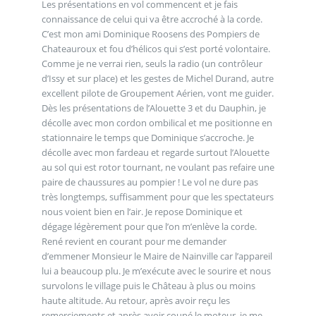
Les présentations en vol commencent et je fais
connaissance de celui qui va être accroché à la corde.
C’est mon ami Dominique Roosens des Pompiers de
Chateauroux et fou d’hélicos qui s’est porté volontaire.
Comme je ne verrai rien, seuls la radio (un contrôleur
d’Issy et sur place) et les gestes de Michel Durand, autre
excellent pilote de Groupement Aérien, vont me guider.
Dès les présentations de l’Alouette 3 et du Dauphin, je
décolle avec mon cordon ombilical et me positionne en
stationnaire le temps que Dominique s’accroche. Je
décolle avec mon fardeau et regarde surtout l’Alouette
au sol qui est rotor tournant, ne voulant pas refaire une
paire de chaussures au pompier ! Le vol ne dure pas
très longtemps, suffisamment pour que les spectateurs
nous voient bien en l’air. Je repose Dominique et
dégage légèrement pour que l’on m’enlève la corde.
René revient en courant pour me demander
d’emmener Monsieur le Maire de Nainville car l’appareil
lui a beaucoup plu. Je m’exécute avec le sourire et nous
survolons le village puis le Château à plus ou moins
haute altitude. Au retour, après avoir reçu les
remerciements et après avoir coupé le moteur, je me