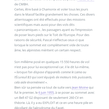
de CMBH.
Certes, être basé à Chamonix et voler tous les jours
dans le Massif facilite grandement les choses. Ces divers
atterrissages ont été effectués pour des missions
scientifiques mais aussi pour des vols dits
« panoramiques » , les passagers ayant eu l’impression
de poser leurs pieds sur le Toit de l’Europe. Pour des
raisons de sécurité, Pascal n’effectue ceux-ci que
lorsque le sommet est complètement vide de toute
âme, les alpinistes méritent un certain respect.
Son millième posé en quelques 15 550 heures de vol
n’est pas pour lui exceptionnel car, il le dit lui-même,
«
lorsque l’on dispose d’appareils comme le Lama ou
l’Écureuil B3 qui sont équipés de moteurs très puissants,
cela aide énormément
».
Bien sûr sa pensée va tout de suite vers
Jean Moine
qui
fut le premier, le
6 juin 1955
, à se poser au sommet avec
un Bell 47 G2 disposant de seulement 260 CV en
théorie. Là, il y a eu EXPLOIT et ce en une heure pile en
décollant de l’aérodrome du Fayet.