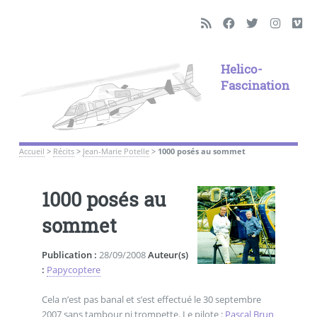
Helico-
Fascination
Accueil
>
Récits
>
Jean-Marie Potelle
>
1000 posés au sommet
1000 posés au
sommet
Publication :
28/09/2008
Auteur(s)
:
Papycoptere
Cela n’est pas banal et s’est effectué le 30 septembre
2007 sans tambour ni trompette. Le pilote :
Pascal Brun