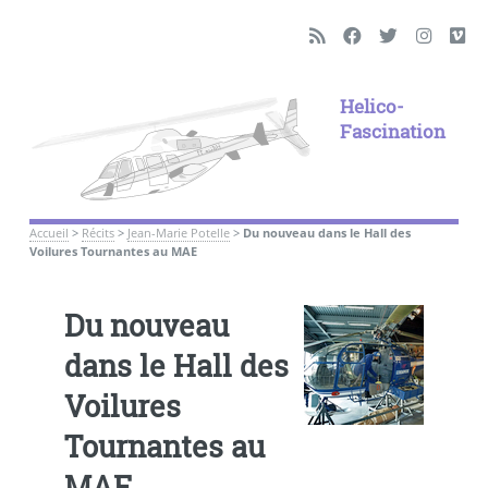
Helico-
Fascination
Accueil
>
Récits
>
Jean-Marie Potelle
>
Du nouveau dans le Hall des
Voilures Tournantes au MAE
Du nouveau
dans le Hall des
Voilures
Tournantes au
MAE