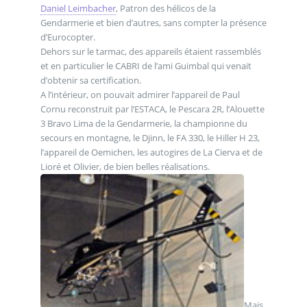
Daniel Leimbacher
, Patron des hélicos de la
Gendarmerie et bien d’autres, sans compter la présence
d’Eurocopter.
Dehors sur le tarmac, des appareils étaient rassemblés
et en particulier le CABRI de l’ami Guimbal qui venait
d’obtenir sa certification.
A l’intérieur, on pouvait admirer l’appareil de Paul
Cornu reconstruit par l’ESTACA, le Pescara 2R, l’Alouette
3 Bravo Lima de la Gendarmerie, la championne du
secours en montagne, le Djinn, le FA 330, le Hiller H 23,
l’appareil de Oemichen, les autogires de La Cierva et de
Lioré et Olivier, de bien belles réalisations.
Mais