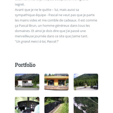
regret.
Avant que je ne le quitte – lui, mais aussi sa
sympathique équipe - Pascal ne veut pas que je parte
les mains vides et me comble de cadeaux. Il est comme
ça Pascal Brun, un homme généreux dans tous les
domaines. Et ainsi je dois dire que j’ai passé une
merveilleuse journée dans ce site que j’aime tant.
"
Un grand merci à toi, Pascal !
"
Portfolio