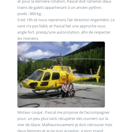
et pour la dernière rotation, Pascal doit ramener deux
trains de galets appartenant à un ancien pylône ;
poids : 860 kg.
Il est 16h et nous reprenons l’air direction Argentière. Le
vent n’a pas faibli, et Pascal fait une approche sous
angle fort, presqu’une autorotation, afin de respecter
les riverains.
Moteur coupé ; Pascal me propose de l’accompagner
pour, un peu plus tard, récupérer des ouvriers sur la
mer de Glace. Malheureusement je dois retrouver mes
deux femmes et je ne puis accepter, à mon grand