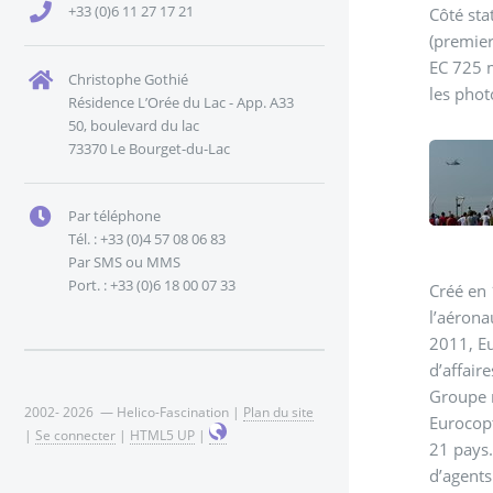
+33 (0)6 11 27 17 21
Côté sta
(premier
EC 725 mexi
Christophe Gothié
les phot
Résidence L’Orée du Lac - App. A33
50, boulevard du lac
73370 Le Bourget-du-Lac
Par téléphone
Tél. : +33 (0)4 57 08 06 83
Par SMS ou MMS
Port. : +33 (0)6 18 00 07 33
Créé en 
l’aérona
2011, Eu
d’affair
Groupe r
2002- 2026 — Helico-Fascination |
Plan du site
Eurocopt
|
Se connecter
|
HTML5 UP
|
21 pays.
d’agents