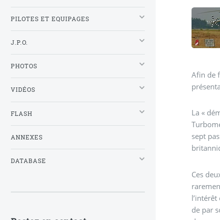
PILOTES ET EQUIPAGES
J.P.O.
PHOTOS
Afin de 
présenta
VIDÉOS
La « dém
FLASH
Turbomec
sept pas
ANNEXES
britanni
DATABASE
Ces deux
rarement
l’intérê
de par s