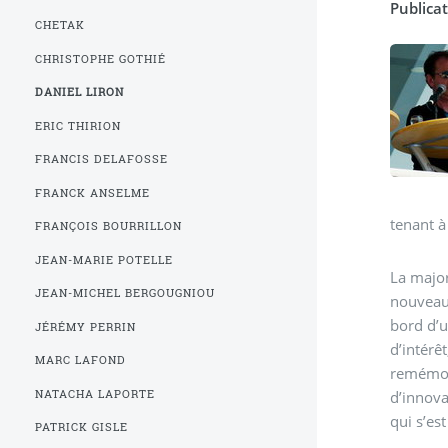
Publicat
CHETAK
CHRISTOPHE GOTHIÉ
DANIEL LIRON
ERIC THIRION
FRANCIS DELAFOSSE
FRANCK ANSELME
tenant à
FRANÇOIS BOURRILLON
JEAN-MARIE POTELLE
La major
JEAN-MICHEL BERGOUGNIOU
nouveau 
bord d’u
JÉRÉMY PERRIN
d’intérê
MARC LAFOND
remémora
NATACHA LAPORTE
d’innova
PATRICK GISLE