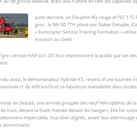
 air de grosse libellule. Mais cela n’altère en rien ses capacités 
Juste derrière, un Dauphin N3 rouge et l’EC 175 PT1 01 avec sa déco « 
gros : le NH 90 TTH piloté par Didier Delsalle. (C
« Eurocopter Service Training Formation » utilise
livraison au client.
 Tigre, version HAP (c/n 2016) a impressionné le public par ses deu
aire.
endu aussi, le démonstrateur hybride X3, revenu d’une tournée tr
maximale (+ de 400 km/h) et sa fabuleuse maniabilité dans toutes 
miner en beauté, une arrivée groupée des neuf hélicoptères de l
de trois, devant la foule massée devant les hangars. Elle fut suivi
tationnaire impeccable, tous bien alignés, avant leur atterrissage 
e anniversaire.