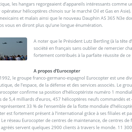
tique, les hangars regorgeaient d’appareils intéressants comme 
 opérateur hélicoptères chinois sur le marché Oil et Gas en Asie
cains et malais ainsi que le nouveau Dauphin AS 365 N3e dont les premiers vols se sont dér
os vous en diront plus qu’une longue énumération.
A noter que le Président Lutz Bertling (à la tête
société en français sans oublier de remercier c
fortement contribués à la parfaite réussite de ce
A propos d’Eurocopter
1992, le groupe franco-germano-espagnol Eurocopter est une div
utique, de l’espace, de la défense et des services associés. Le 
rocopter confirme sa position d’hélicoptériste numéro 1 mondial s
es de 5,4 milliards d’euros, 457 hélicoptères neufs commandés et 
eprésentent 33 % de l’ensemble de la flotte mondiale d’hélicoptèr
er est fortement présent à l’international grâce à ses filiales et 
 Le réseau Eurocopter de centres de maintenance, de centres de f
 agréés servent quelques 2900 clients à travers le monde. 11 300