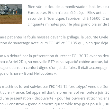
Bien sûr, le clou de la manifestation était les d
Eurocopter. Et on n’a pas été déçu ! Elles ont eu 
seconde, à l’identique, l’après-midi à 15h00. 
cinquante minutes pour le plus grand plaisir de 
faire patienter la foule massée devant le grillage, la Sécurité Civil
tion de sauvetage avec leurs EC 145 et EC 135 qui, bien que déjà 
o » a débuté par la présentation du récent EC 130 T2 avec sa der
a « Arriel 2D », sa nouvelle BTP et sa capacité cabine accrue, lui 
sagers dans un confort digne d’un jet d’affaire. Il était accompagn
que offshore « Bond Helicopters ».
 machines furent suivies par l’EC 145 T2 (prototype) venu de Do
 vu en France. Cet appareil dont le premier vol remonte à juin 20
t d’une présentation « découverte » pour les ouvriers et technicien
on « Fenestron » grand diamètre qui semble trop gros pour lui, su