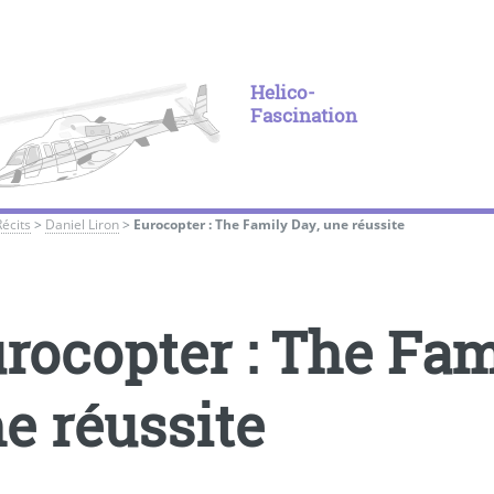
Helico-
Fascination
Récits
>
Daniel Liron
>
Eurocopter : The Family Day, une réussite
rocopter : The Fam
e réussite