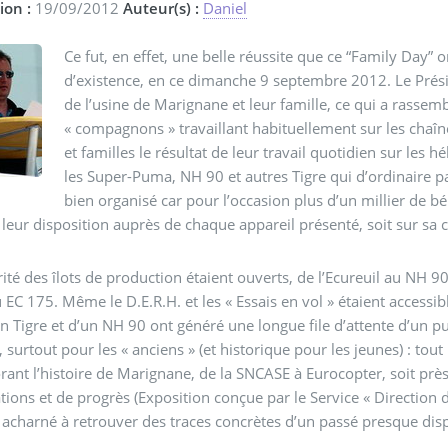
ion :
19/09/2012
Auteur(s) :
Daniel
Ce fut, en effet, une belle réussite que ce “Family Day”
d’existence, en ce dimanche 9 septembre 2012. Le Présid
de l’usine de Marignane et leur famille, ce qui a rassemb
« compagnons » travaillant habituellement sur les chaî
et familles le résultat de leur travail quotidien sur les 
les Super-Puma, NH 90 et autres Tigre qui d’ordinaire pa
bien organisé car pour l’occasion plus d’un millier de b
 leur disposition auprès de chaque appareil présenté, soit sur sa c
ité des îlots de production étaient ouverts, de l’Ecureuil au NH 90
EC 175. Même le D.E.R.H. et les « Essais en vol » étaient accessible
n Tigre et d’un NH 90 ont généré une longue file d’attente d’un pub
t, surtout pour les « anciens » (et historique pour les jeunes) : to
nt l’histoire de Marignane, de la SNCASE à Eurocopter, soit près
tions et de progrès (Exposition conçue par le Service « Direction d
qui s’est acharné à retrouver des traces concrètes d’un passé presque d