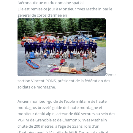
l’aéronautique ou du domaine spatial.
Elle est remise ce jour à Monsieur Yves Mathelin par le
général de corps d’armée en
2ème
section Vincent PONS, président de la fédération des
soldats de montagne.
Ancien moniteur-guide de l’école militaire de haute
montagne, breveté guide de haute montagne et
moniteur de ski alpin, acteur de 600 secours au sein des
PGHM de Grenoble et de Chamonix, Yves Mathelin
chute de 200 mètres, à l’âge de 33ans, lors d’un
d’entraînement à l’Aiguille du Midi. Tournant radical