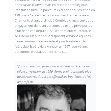
dans sa vie, il survit, mais en ressort paraplégique.
S’ensuit ensuite un parcours exceptionnel : création en
1994 de la 1ère école de ski assis en France basée à
Chamonix et aujourd’hui, à Combloux, mais surtout un
engagement dans un parcours de pilote privé porteur
d’un handicap depuis 1991, d’abord aux Mureaux, le
seul aéroclub à l’époque disposant d’avions équipés
d’une commande manuelle et puis fondateur de
l’aéroclub Espéravia à Annecy en 1997 réservé aux
personnes en situation de handicap.
“J’ai poursuivi ma formation et obtenu ma licence de
pilote privé avion en 1999. Après avoir accumulé plus
de 250 heures de vol, j’ai effectué les baptêmes de l’air
au profit de