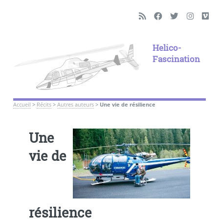
Helico-
Fascination
Accueil
>
Récits
>
Autres auteurs
>
Une vie de résilience
Une
vie de
résilience