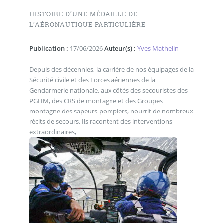
HISTOIRE D’UNE MÉDAILLE DE
L’AÉRONAUTIQUE PARTICULIÈRE
Publication :
17/06/2026
Auteur(s) :
Yves Mathelin
Depuis des décennies, la carrière de nos équipages de la
Sécurité civile et des Forces aériennes de la
Gendarmerie nationale, aux côtés des secouristes des
PGHM, des CRS de montagne et des Groupes
montagne des sapeurs-pompiers, nourrit de nombreux
récits de secours. Ils racontent des interventions
extraordinaires,