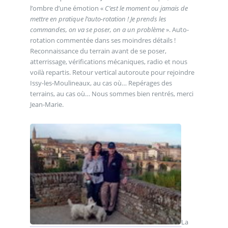
l’ombre d’une émotion «
C’est le moment ou jamais de
mettre en pratique l’auto-rotation ! Je prends les
commandes, on va se poser, on a un problème
». Auto-
rotation commentée dans ses moindres détails !
Reconnaissance du terrain avant de se poser,
atterrissage, vérifications mécaniques, radio et nous
voilà repartis. Retour vertical autoroute pour rejoindre
Issy-les-Moulineaux, au cas où… Repérages des
terrains, au cas où… Nous sommes bien rentrés, merci
Jean-Marie.
La