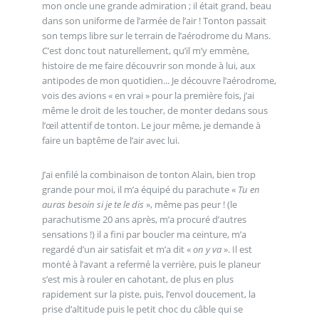
mon oncle une grande admiration ; il était grand, beau
dans son uniforme de l’armée de l’air ! Tonton passait
son temps libre sur le terrain de l’aérodrome du Mans.
C’est donc tout naturellement, qu’il m’y emmène,
histoire de me faire découvrir son monde à lui, aux
antipodes de mon quotidien... Je découvre l’aérodrome,
vois des avions « en vrai » pour la première fois, j’ai
même le droit de les toucher, de monter dedans sous
l’œil attentif de tonton. Le jour même, je demande à
faire un baptême de l’air avec lui.
J’ai enfilé la combinaison de tonton Alain, bien trop
grande pour moi, il m’a équipé du parachute «
Tu en
auras besoin si je te le dis
», même pas peur ! (le
parachutisme 20 ans après, m’a procuré d’autres
sensations !) il a fini par boucler ma ceinture, m’a
regardé d’un air satisfait et m’a dit «
on y va
». Il est
monté à l’avant a refermé la verrière, puis le planeur
s’est mis à rouler en cahotant, de plus en plus
rapidement sur la piste, puis, l’envol doucement, la
prise d’altitude puis le petit choc du câble qui se