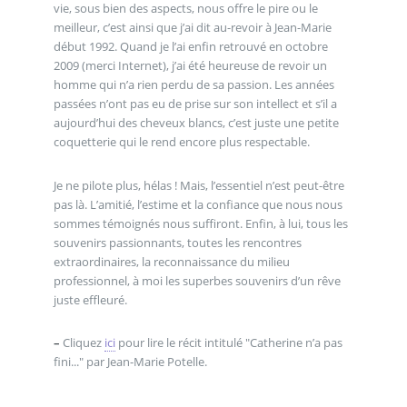
vie, sous bien des aspects, nous offre le pire ou le
meilleur, c’est ainsi que j’ai dit au-revoir à Jean-Marie
début 1992. Quand je l’ai enfin retrouvé en octobre
2009 (merci Internet), j’ai été heureuse de revoir un
homme qui n’a rien perdu de sa passion. Les années
passées n’ont pas eu de prise sur son intellect et s’il a
aujourd’hui des cheveux blancs, c’est juste une petite
coquetterie qui le rend encore plus respectable.
Je ne pilote plus, hélas ! Mais, l’essentiel n’est peut-être
pas là. L’amitié, l’estime et la confiance que nous nous
sommes témoignés nous suffiront. Enfin, à lui, tous les
souvenirs passionnants, toutes les rencontres
extraordinaires, la reconnaissance du milieu
professionnel, à moi les superbes souvenirs d’un rêve
juste effleuré.
–
Cliquez
ici
pour lire le récit intitulé "Catherine n’a pas
fini..." par Jean-Marie Potelle.