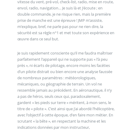
vitesse du vent, pré-vol, check-list, radio, mise en route,
envol, radio, navigation… Je suis là et j’écoute ; en
double commande, je ne risque rien, mais la première
prise de manche est une épreuve ! JMP m’assiste,
m’explique, bref, ne parle pas pour ne rien dire, la
sécurité est sa règle n°1 et met toute son expérience en
œuvre dans ce seul but.
Je suis rapidement consciente qu’il me faudra maîtriser
parfaitement l’appareil qui ne supporte pas « l’à peu
près », ni écarts de pilotage, encore moins les facéties
d’un pilote distrait ou bien encore une analyse faussée
de nombreux paramètres : météorologiques,
mécaniques, ou géographie de terrain. Un vol ne
ressemble jamais au précédent. En aéronautique, il n’y
a pas de héros, seuls ceux qui, paradoxalement,
gardent « les pieds sur terre » méritent, à mon sens, le
titre de « pilote ». C’est ainsi que j’ai abordé l’hélicoptère,
avec l’objectif à cette époque, d’en faire mon métier. En
scrutant « la bête », en respectant la machine et les
indications données par mon instructeur,