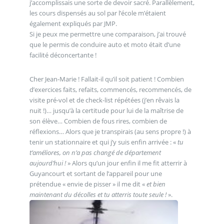
j’accomplissais une sorte de devoir sacré. Parallèlement,
les cours dispensés au sol par l’école m’étaient
également expliqués par JMP.
Si je peux me permettre une comparaison, j’ai trouvé
que le permis de conduire auto et moto était d’une
facilité déconcertante !
Cher Jean-Marie ! Fallait-il qu’il soit patient ! Combien
d’exercices faits, refaits, commencés, recommencés, de
visite pré-vol et de check-list répétées (j’en rêvais la
nuit !)… jusqu’à la certitude pour lui de la maîtrise de
son élève… Combien de fous rires, combien de
réflexions… Alors que je transpirais (au sens propre !) à
tenir un stationnaire et qui j’y suis enfin arrivée : «
tu
t’améliores, on n’a pas changé de département
aujourd’hui !
» Alors qu’un jour enfin il me fit atterrir à
Guyancourt et sortant de l’appareil pour une
prétendue « envie de pisser » il me dit «
et bien
maintenant du décolles et tu atterris toute seule !
».