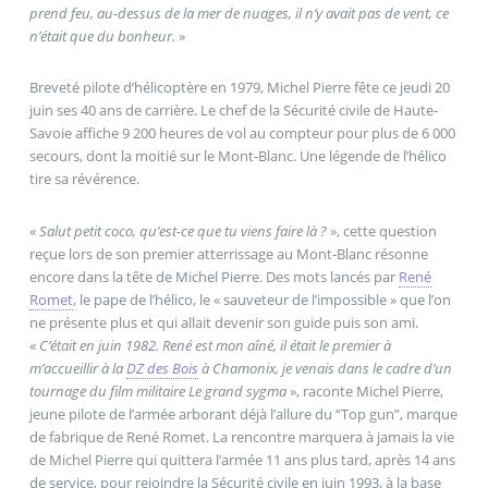
prend feu, au-dessus de la mer de nuages, il n’y avait pas de vent, ce
n’était que du bonheur.
»
Breveté pilote d’hélicoptère en 1979, Michel Pierre fête ce jeudi 20
juin ses 40 ans de carrière. Le chef de la Sécurité civile de Haute-
Savoie affiche 9 200 heures de vol au compteur pour plus de 6 000
secours, dont la moitié sur le Mont-Blanc. Une légende de l’hélico
tire sa révérence.
«
Salut petit coco, qu’est-ce que tu viens faire là ?
», cette question
reçue lors de son premier atterrissage au Mont-Blanc résonne
encore dans la tête de Michel Pierre. Des mots lancés par
René
Romet
, le pape de l’hélico, le « sauveteur de l’impossible » que l’on
ne présente plus et qui allait devenir son guide puis son ami.
«
C’était en juin 1982. René est mon aîné, il était le premier à
m’accueillir à la
DZ des Bois
à Chamonix, je venais dans le cadre d’un
tournage du film militaire Le grand sygma
», raconte Michel Pierre,
jeune pilote de l’armée arborant déjà l’allure du “Top gun”, marque
de fabrique de René Romet. La rencontre marquera à jamais la vie
de Michel Pierre qui quittera l’armée 11 ans plus tard, après 14 ans
de service, pour rejoindre la Sécurité civile en juin 1993, à la base