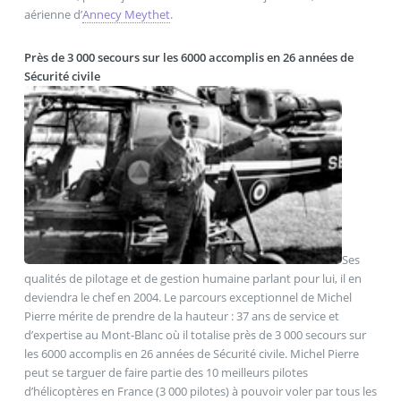
aérienne d’
Annecy Meythet
.
Près de 3 000 secours sur les 6000 accomplis en 26 années de
Sécurité civile
Ses
qualités de pilotage et de gestion humaine parlant pour lui, il en
deviendra le chef en 2004. Le parcours exceptionnel de Michel
Pierre mérite de prendre de la hauteur : 37 ans de service et
d’expertise au Mont-Blanc où il totalise près de 3 000 secours sur
les 6000 accomplis en 26 années de Sécurité civile. Michel Pierre
peut se targuer de faire partie des 10 meilleurs pilotes
d’hélicoptères en France (3 000 pilotes) à pouvoir voler par tous les