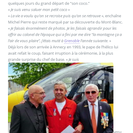
quelques jours du grand départ de “son coco.”
«
Je suis venu saluer mon petit coco
»
«
La vie a voulu qu’on se recroise puis qu’on se retrouve
», enchaîne
Michel Pierre qui reste marqué par sa découverte du Mont-Blanc.
«
Je faisais énormément de photos. Je les faisais agrandir pour les
offrir au colonel de l’époque qui a fini par me dire “
la montagne ça a
l’air de vous plaire
”, j’étais muté à
Grenoble
l’année suivante.
»
Déjà lors de son arrivée à Annecy en 1993, le pape de l’hélico lui
avait refait le coup, faisant irruption à la cérémonie, à la plus
grande surprise du chef de base. «
Je suis
venu