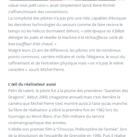
saluer mon petit coco
», avait simplement lancé René Romet
s’affranchissant des conventions.
La complicité des pilotes n’a pas pris une ride, capables d’évoquer
les dernières technologies du secours comme de faire revivre le
temps où les hélicos dormaient dehors, «
cette époque où il fallait
déneiger les pales et réveiller la machine à la réchauffeuse, sorte de
boa souffleur d’air chaud
. »
Malgré leurs 23 ans de différence, les pilotes ont de nombreux
points communs, carrière militaire et civile, l’élégance, le souci du
raffinement et de l’entretien physique mais «
on n’a pas le même
caractère
», sourit Michel Pierre.
L’œil du réalisateur aussi
Pétri de talent, le pilote fut à la plume des premières “Gazettes des
Dragons”, début 2000, (magazine annuel) mais c’est derrière la
caméra que Michel Pierre s’est montré aussi à l’aise qu’au manche.
Sa fibre de réalisateur a vibré la première fois en 1982 lors du
tournage au Mont-Blanc d’un film militaire du service
cinématographique des armées.
Il dédie son premier film à “Choucas, l’hélicoptère de l’armée”, lors
de la dissolution de l’escadrille de Grenoble en 1990. Puis il réalise