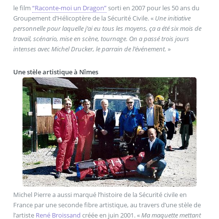
le film
“Raconte-moi un Dragon”
sorti en 2007 pour les 50 ans du
Groupement d’Hélicoptère de la Sécurité Civile. «
Une initiative
personnelle pour laquelle j’ai eu tous les moyens, ça a été six mois de
travail, scénario, mise en scène, tournage. On a passé trois jours
intenses avec Michel Drucker, le parrain de l’événement.
»
Une stèle artistique à Nîmes
Michel Pierre a aussi marqué l’histoire de la Sécurité civile en
France par une seconde fibre artistique, au travers d’une stèle de
l’artiste
René Broissand
créée en juin 2001. «
Ma maquette mettant