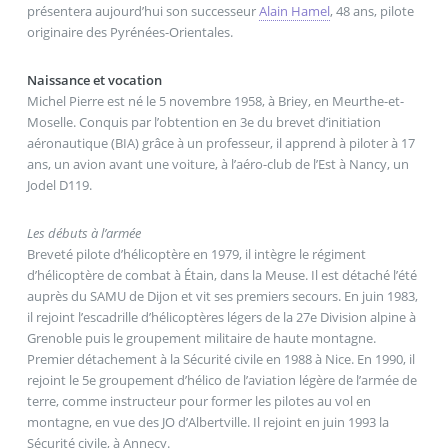
présentera aujourd’hui son successeur
Alain Hamel
, 48 ans, pilote
originaire des Pyrénées-Orientales.
Naissance et vocation
Michel Pierre est né le 5 novembre 1958, à Briey, en Meurthe-et-
Moselle. Conquis par l’obtention en 3e du brevet d’initiation
aéronautique (BIA) grâce à un professeur, il apprend à piloter à 17
ans, un avion avant une voiture, à l’aéro-club de l’Est à Nancy, un
Jodel D119.
Les débuts à l’armée
Breveté pilote d’hélicoptère en 1979, il intègre le régiment
d’hélicoptère de combat à Étain, dans la Meuse. Il est détaché l’été
auprès du SAMU de Dijon et vit ses premiers secours. En juin 1983,
il rejoint l’escadrille d’hélicoptères légers de la 27e Division alpine à
Grenoble puis le groupement militaire de haute montagne.
Premier détachement à la Sécurité civile en 1988 à Nice. En 1990, il
rejoint le 5e groupement d’hélico de l’aviation légère de l’armée de
terre, comme instructeur pour former les pilotes au vol en
montagne, en vue des JO d’Albertville. Il rejoint en juin 1993 la
Sécurité civile, à Annecy.