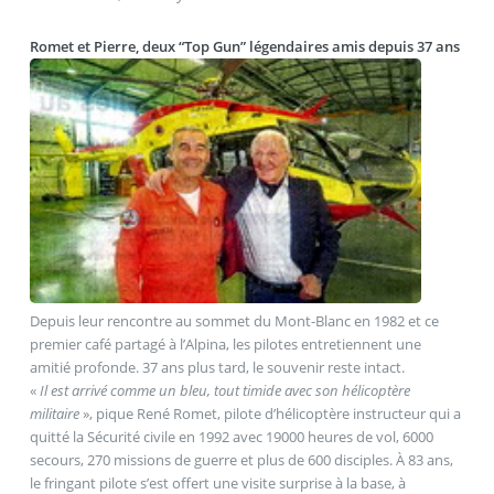
Romet et Pierre, deux “Top Gun” légendaires amis depuis 37 ans
Depuis leur rencontre au sommet du Mont-Blanc en 1982 et ce
premier café partagé à l’Alpina, les pilotes entretiennent une
amitié profonde. 37 ans plus tard, le souvenir reste intact.
«
Il est arrivé comme un bleu, tout timide avec son hélicoptère
militaire
», pique René Romet, pilote d’hélicoptère instructeur qui a
quitté la Sécurité civile en 1992 avec 19000 heures de vol, 6000
secours, 270 missions de guerre et plus de 600 disciples. À 83 ans,
le fringant pilote s’est offert une visite surprise à la base, à