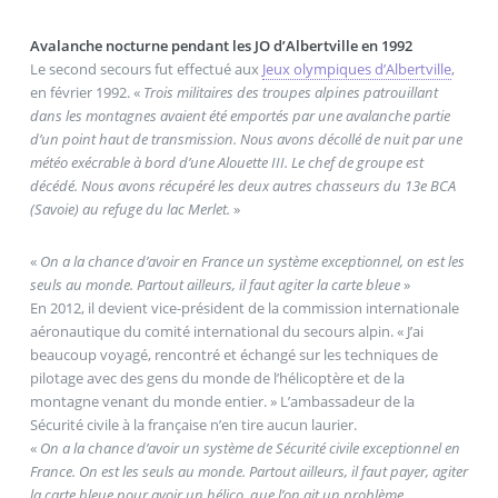
Avalanche nocturne pendant les JO d’Albertville en 1992
Le second secours fut effectué aux
Jeux olympiques d’Albertville
,
en février 1992. «
Trois militaires des troupes alpines patrouillant
dans les montagnes avaient été emportés par une avalanche partie
d’un point haut de transmission. Nous avons décollé de nuit par une
météo exécrable à bord d’une Alouette III. Le chef de groupe est
décédé. Nous avons récupéré les deux autres chasseurs du 13e BCA
(Savoie) au refuge du lac Merlet.
»
«
On a la chance d’avoir en France un système exceptionnel, on est les
seuls au monde. Partout ailleurs, il faut agiter la carte bleue
»
En 2012, il devient vice-président de la commission internationale
aéronautique du comité international du secours alpin. « J’ai
beaucoup voyagé, rencontré et échangé sur les techniques de
pilotage avec des gens du monde de l’hélicoptère et de la
montagne venant du monde entier. » L’ambassadeur de la
Sécurité civile à la française n’en tire aucun laurier.
«
On a la chance d’avoir un système de Sécurité civile exceptionnel en
France. On est les seuls au monde. Partout ailleurs, il faut payer, agiter
la carte bleue pour avoir un hélico, que l’on ait un problème