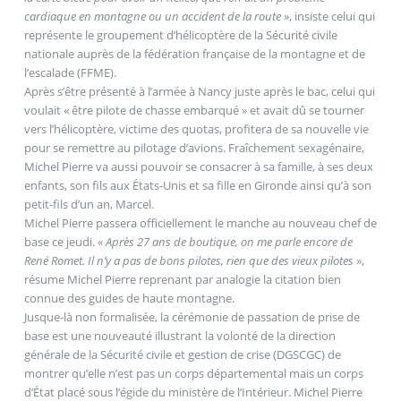
cardiaque en montagne ou un accident de la route
», insiste celui qui
représente le groupement d’hélicoptère de la Sécurité civile
nationale auprès de la fédération française de la montagne et de
l’escalade (FFME).
Après s’être présenté à l’armée à Nancy juste après le bac, celui qui
voulait « être pilote de chasse embarqué » et avait dû se tourner
vers l’hélicoptère, victime des quotas, profitera de sa nouvelle vie
pour se remettre au pilotage d’avions. Fraîchement sexagénaire,
Michel Pierre va aussi pouvoir se consacrer à sa famille, à ses deux
enfants, son fils aux États-Unis et sa fille en Gironde ainsi qu’à son
petit-fils d’un an, Marcel.
Michel Pierre passera officiellement le manche au nouveau chef de
base ce jeudi. «
Après 27 ans de boutique, on me parle encore de
René Romet. Il n’y a pas de bons pilotes, rien que des vieux pilotes
»,
résume Michel Pierre reprenant par analogie la citation bien
connue des guides de haute montagne.
Jusque-là non formalisée, la cérémonie de passation de prise de
base est une nouveauté illustrant la volonté de la direction
générale de la Sécurité civile et gestion de crise (DGSCGC) de
montrer qu’elle n’est pas un corps départemental mais un corps
d’État placé sous l’égide du ministère de l’Intérieur. Michel Pierre