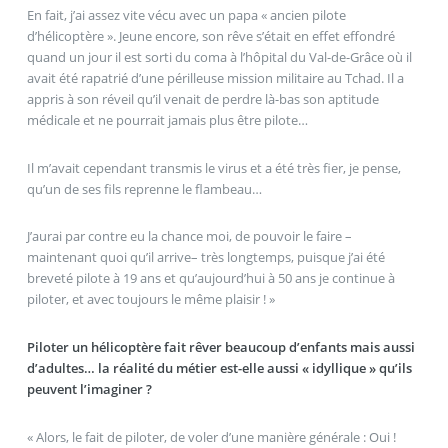
En fait, j’ai assez vite vécu avec un papa « ancien pilote
d’hélicoptère ». Jeune encore, son rêve s’était en effet effondré
quand un jour il est sorti du coma à l’hôpital du Val-de-Grâce où il
avait été rapatrié d’une périlleuse mission militaire au Tchad. Il a
appris à son réveil qu’il venait de perdre là-bas son aptitude
médicale et ne pourrait jamais plus être pilote…
Il m’avait cependant transmis le virus et a été très fier, je pense,
qu’un de ses fils reprenne le flambeau…
J’aurai par contre eu la chance moi, de pouvoir le faire –
maintenant quoi qu’il arrive– très longtemps, puisque j’ai été
breveté pilote à 19 ans et qu’aujourd’hui à 50 ans je continue à
piloter, et avec toujours le même plaisir ! »
Piloter un hélicoptère fait rêver beaucoup d’enfants mais aussi
d’adultes… la réalité du métier est-elle aussi « idyllique » qu’ils
peuvent l’imaginer ?
« Alors, le fait de piloter, de voler d’une manière générale : Oui !