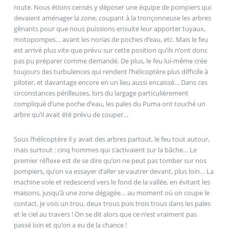
route. Nous étions censés y déposer une équipe de pompiers qui
devaient aménager la zone, coupant à la tronçonneuse les arbres
gênants pour que nous puissions ensuite leur apporter tuyaux,
motopompes… avant les norias de poches d’eau, etc. Mais le feu
est arrivé plus vite que prévu sur cette position qu’ils n’ont donc
pas pu préparer comme demandé. De plus, le feu lui-même crée
toujours des turbulences qui rendent l’hélicoptère plus difficile à
piloter, et davantage encore en un lieu aussi encaissé… Dans ces
circonstances périlleuses, lors du largage particulièrement
compliqué d’une poche d’eau, les pales du Puma ont touché un
arbre qu’il avait été prévu de couper…
Sous l’hélicoptère il y avait des arbres partout, le feu tout autour,
mais surtout : cinq hommes qui s’activaient sur la bâche… Le
premier réflexe est de se dire qu’on ne peut pas tomber sur nos
pompiers, qu’on va essayer d’aller se vautrer devant, plus loin… La
machine vole et redescend vers le fond de la vallée, en évitant les
maisons, jusqu’à une zone dégagée… au moment où on coupe le
contact, je vois un trou, deux trous puis trois trous dans les pales
et le ciel au travers ! On se dit alors que ce n’est vraiment pas
passé loin et qu’on a eu de la chance !