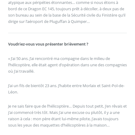
atypique aux péripéties étonnantes… comme si nous étions à
bord de ce Dragon EC 145, toujours prêt à décoller, à deux pas de
son bureau au sein de la base de la Sécurité civile du Finistère qu’il
dirige sur l’aéroport de Pluguffan à Quimper…
Voudriez-vous vous présenter brièvement ?
« J’ai 50 ans. J’ai rencontré ma compagne dans le milieu de
l’hélicoptère, elle était agent d’opération dans une des compagnies
où j’ai travaillé.
J’ai un fils de bientôt 23 ans. J’habite entre Morlaix et Saint-Pol-de-
Léon.
Je ne sais faire que de l’hélicoptère… Depuis tout petit, j’en rêvais et
j’ai commencé très tôt. Mais j’ai une excuse ou plutôt, il y a une
raison à cela : mon père étant lui-même pilote, j’avais toujours
sous les yeux des maquettes d’hélicoptères à la maison…