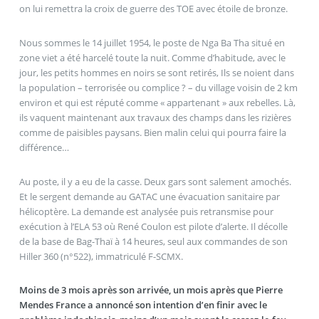
on lui remettra la croix de guerre des TOE avec étoile de bronze.
Nous sommes le 14 juillet 1954, le poste de Nga Ba Tha situé en
zone viet a été harcelé toute la nuit. Comme d’habitude, avec le
jour, les petits hommes en noirs se sont retirés, Ils se noient dans
la population – terrorisée ou complice ? – du village voisin de 2 km
environ et qui est réputé comme « appartenant » aux rebelles. Là,
ils vaquent maintenant aux travaux des champs dans les rizières
comme de paisibles paysans. Bien malin celui qui pourra faire la
différence…
Au poste, il y a eu de la casse. Deux gars sont salement amochés.
Et le sergent demande au GATAC une évacuation sanitaire par
hélicoptère. La demande est analysée puis retransmise pour
exécution à l’ELA 53 où René Coulon est pilote d’alerte. Il décolle
de la base de Bag-Thaï à 14 heures, seul aux commandes de son
Hiller 360 (n°522), immatriculé F-SCMX.
Moins de 3 mois après son arrivée, un mois après que Pierre
Mendes France a annoncé son intention d’en finir avec le