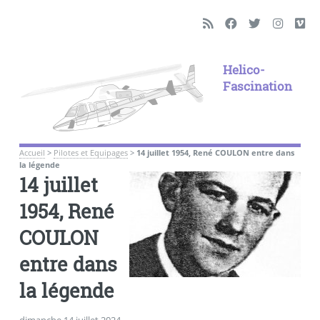
Helico-
Fascination
Accueil
>
Pilotes et Equipages
>
14 juillet 1954, René COULON entre dans
la légende
14 juillet
1954, René
COULON
entre dans
la légende