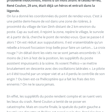
problème indochinois, moins d’un mois avant le cessez-le-feu,
René Coulon, 29 ans, était déjà un héros et entrait dans la
légende.
On lui a donné les coordonnées du point de rendez-vous. C’est à
une petite demi-heure de vol dans une zone de rizières, à
proximité du village de Van Dinh distant de 2 km environ du
poste. Cap au sud-est, il rejoint la zone, repère le village, le survole
et à partir de là, cherche le point de rendez-vous. Que se passe-t-il
alors ? On est réduit aux supputations. Il est vraisemblable qu’un
rebelle a trouvé l’occasion trop belle pour faire un carton… La croix
rouge ? Un détail dont les viets ne se sont jamais encombrés ! À
moins de 2 km à l’est de la position, les supplétifs du poste
assistent impuissants à la scène. Ils voient l’hélico « se mettre
brutalement en descente avec des oscillations latérales ». Le pilote
a-t-il été touché par un sniper viet et a-t-il perdu le contrôle de son
engin ? Ou bien est-ce l’hélicoptère qui a fait les frais des tirs
ennemis ? On ne le saura jamais.
En effet, les supplétifs du poste rendent compte et se ruent vers
les lieux du crash. René Coulon a tenté de se poser en
catastrophe. Mais en courte finale, la spatule du patin gauche a