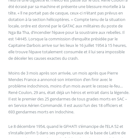
heurté une diguette et l’hélico est passé sur le dos. René Coulon a
été écrasé par sa machine et présente une blessure mortelle à la
tête. « ll ne portait pas de casque, ceux-ci n’étant pas prévus en
dotation à la section hélicoptères. ›› Compte tenu de la situation
locale, ordre est donné par le GATAC aux militaires du poste de
Nga Ba Tha, d’incendier l’épave pour la soustraire aux rebelles. Il
est 14H45. Lorsque la commission d’enquête présidée par le
Capitaine Darbois arrive sur les lieux le 16 juillet 1954 à 15 heures,
elle trouve l’épave totalement consumée et il lui sera impossible
de déceler les causes exactes du crash.
Moins de 3 mois après son arrivée, un mois après que Pierre
Mendes France a annoncé son intention d’en finir avec le
problème indochinois, moins d’un mois avant le cessez-le-feu…
René Coulon, 29 ans, était déjà un héros et entrait dans la légende.
Il est le premier des 25 gendarmes de tous grades morts en SAC –
en Service Aérien Commandé. Il est aussi l’un des 18 officiers et
693 gendarmes morts en Indochine.
Le 8 décembre 1954, quand le GFHATI s’émancipe de l’ELA 52 et
s’installe (enfin !) dans ses propres locaux de la base de Lattre de