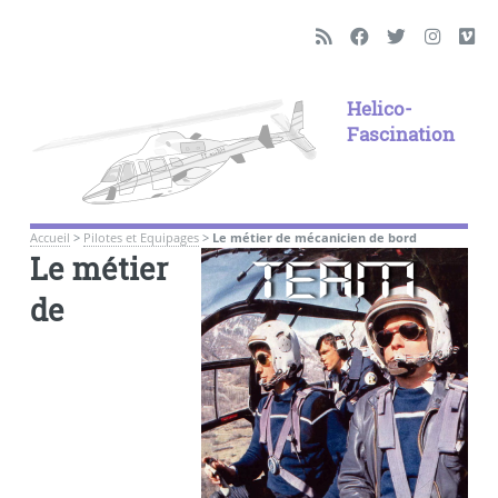
Helico-
Fascination
Accueil
>
Pilotes et Equipages
>
Le métier de mécanicien de bord
Le métier
de