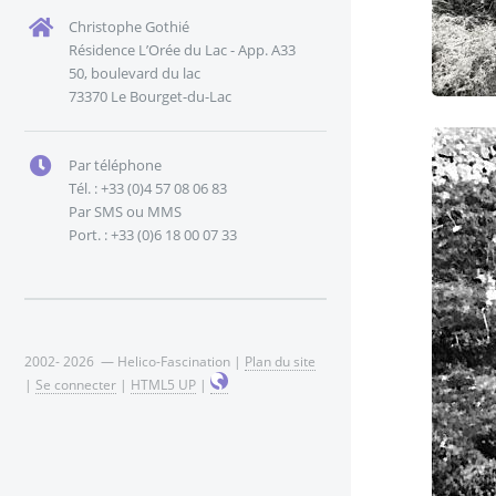
Christophe Gothié
Résidence L’Orée du Lac - App. A33
50, boulevard du lac
73370 Le Bourget-du-Lac
Par téléphone
Tél. : +33 (0)4 57 08 06 83
Par SMS ou MMS
Port. : +33 (0)6 18 00 07 33
2002- 2026 — Helico-Fascination |
Plan du site
|
Se connecter
|
HTML5 UP
|