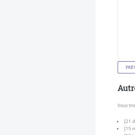
Autr
Vous tro
[21 
[15 