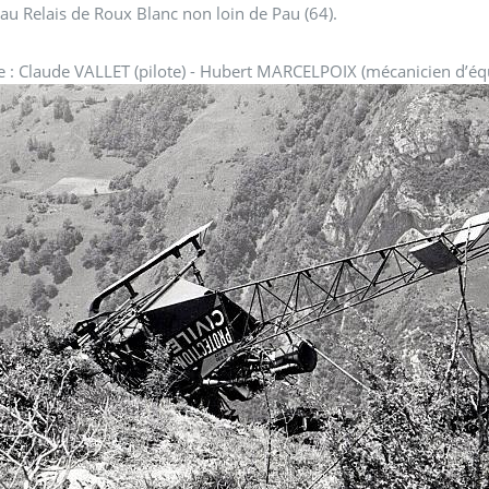
 au Relais de Roux Blanc non loin de Pau (64).
 : Claude VALLET (pilote) - Hubert MARCELPOIX (mécanicien d’équ