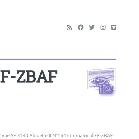
2 F-ZBAF
de type SE 3130 Alouette II N°1647 immatriculé F-ZBAF