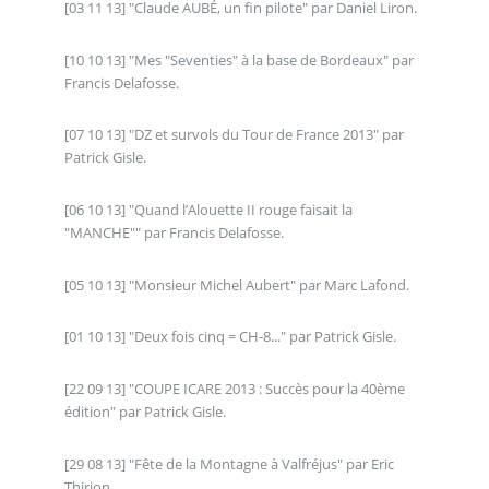
[03 11 13] "Claude AUBÉ, un fin pilote" par Daniel Liron.
[10 10 13] "Mes "Seventies" à la base de Bordeaux" par
Francis Delafosse.
[07 10 13] "DZ et survols du Tour de France 2013" par
Patrick Gisle.
[06 10 13] "Quand l’Alouette II rouge faisait la
"MANCHE"" par Francis Delafosse.
[05 10 13] "Monsieur Michel Aubert" par Marc Lafond.
[01 10 13] "Deux fois cinq = CH-8..." par Patrick Gisle.
[22 09 13] "COUPE ICARE 2013 : Succès pour la 40ème
édition" par Patrick Gisle.
[29 08 13] "Fête de la Montagne à Valfréjus" par Eric
Thirion.