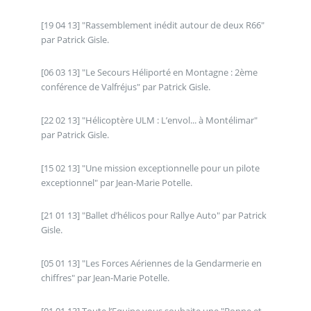
[19 04 13] "Rassemblement inédit autour de deux R66"
par Patrick Gisle.
[06 03 13] "Le Secours Héliporté en Montagne : 2ème
conférence de Valfréjus" par Patrick Gisle.
[22 02 13] "Hélicoptère ULM : L’envol... à Montélimar"
par Patrick Gisle.
[15 02 13] "Une mission exceptionnelle pour un pilote
exceptionnel" par Jean-Marie Potelle.
[21 01 13] "Ballet d’hélicos pour Rallye Auto" par Patrick
Gisle.
[05 01 13] "Les Forces Aériennes de la Gendarmerie en
chiffres" par Jean-Marie Potelle.
[01 01 13] Toute l’Equipe vous souhaite une "Bonne et