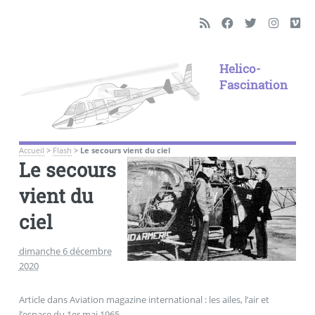
Helico-
Fascination
Accueil
>
Flash
>
Le secours vient du ciel
Le secours
vient du
ciel
dimanche 6 décembre
2020
Article dans Aviation magazine international : les ailes, l’air et
l’espace du 1er mai 1965