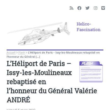
Helico-
Fascination
Accueil
>
Flash
>
L’Héliport de Paris – Issy-les-Moulineaux rebaptisé en
l’honneur du Général (…)
L’Héliport de Paris –
Issy-les-Moulineaux
rebaptisé en
l’honneur du Général Valérie
ANDRÉ