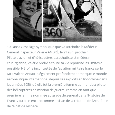
100 ans ! C’est l’âge symbolique que va atteindre le Médecin
Général Inspecteur Valérie ANDRÉ, le 21 avril prochain.
Pilote d’avion et d’hélicoptère, parachutiste et médecin-
chirurgienne, Valérie André a toute sa vie repoussé les limites du
possible. Héroïne incontestée de l’aviation militaire française, le
MGI Valérie ANDRÉ a également profondément marqué le monde
aéronautique international depuis ses exploits en Indochine dans
les années 1950, où elle fut la première femme au monde à piloter
des hélicoptères en mission de guerre, comme en tant que
première femme nommée au grade de général dans l’Histoire de
France, ou bien encore comme artisan de la création de l’Académie
de l’air et de l’espace.