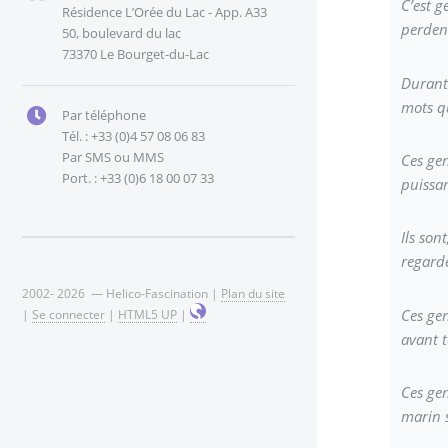
C’est g
Résidence L’Orée du Lac - App. A33
perdent
50, boulevard du lac
73370 Le Bourget-du-Lac
Durant 
mots qu
Par téléphone
Tél. : +33 (0)4 57 08 06 83
Par SMS ou MMS
Ces gen
Port. : +33 (0)6 18 00 07 33
puissa
Ils son
regarde
2002- 2026 — Helico-Fascination |
Plan du site
Ces gen
|
Se connecter
|
HTML5 UP
|
avant t
Ces gen
marin 