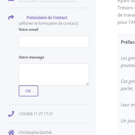
Ayant lu
Trésors 
de trava
Formulaire de Contact
pour l’A
(afficher le formulaire de contact)
Votre email
Préfac
Votre message
Les gen
pouvoir
Ces gen
parler,
Leur mé
+33 (0)6 11 27 17 21
Un jour
Christophe Gothié