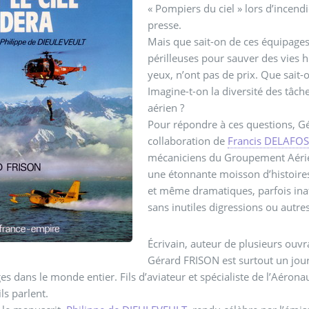
« Pompiers du ciel » lors d’incen
presse.
Mais que sait-on de ces équipages
périlleuses pour sauver des vies h
yeux, n’ont pas de prix. Que sait-
Imagine-t-on la diversité des tâc
aérien ?
Pour répondre à ces questions, Gér
collaboration de
Francis DELAFO
mécaniciens du Groupement Aérien 
une étonnante moisson d’histoires
et même dramatiques, parfois inat
sans inutiles digressions ou autre
Écrivain, auteur de plusieurs ouv
Gérard FRISON est surtout un jour
es dans le monde entier. Fils d’aviateur et spécialiste de l’Aérona
ls parlent.