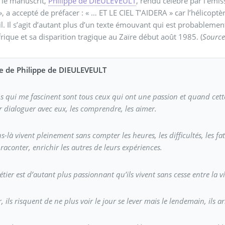
 le manuscrit,
Philippe de DIEULEVEULT
, rendu célèbre par l’émis
», a accepté de préfacer : « … ET LE CIEL T’AIDERA » car l’hélicoptè
il. Il s’agit d’autant plus d’un texte émouvant qui est probablemen
frique et sa disparition tragique au Zaïre début août 1985. (
Source
e de Philippe de DIEULEVEULT
s qui me fascinent sont tous ceux qui ont une passion et quand cette p
 dialoguer avec eux, les comprendre, les aimer.
s-là vivent pleinement sans compter les heures, les difficultés, les fa
 raconter, enrichir les autres de leurs expériences.
tier est d’autant plus passionnant qu’ils vivent sans cesse entre la vie
, ils risquent de ne plus voir le jour se lever mais le lendemain, ils a