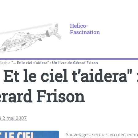
Helico-
Fascination
Flash
>
"... Et le ciel t’aidera" : Un livre de Gérard Frison
.. Et le ciel t’aidera"
rard Frison
i 2 mai 2007
Sauvetages, secours en mer, en mo