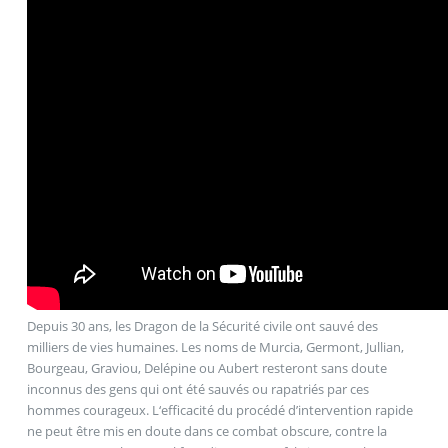
Depuis 30 ans, les Dragon de la Sécurité civile ont sauvé des
milliers de vies humaines. Les noms de Murcia, Germont, Jullian,
Bourgeau, Graviou, Delépine ou Aubert resteront sans doute
inconnus des gens qui ont été sauvés ou rapatriés par ces
hommes courageux. L‘efficacité du procédé d’intervention rapide
ne peut être mis en doute dans ce combat obscure, contre la