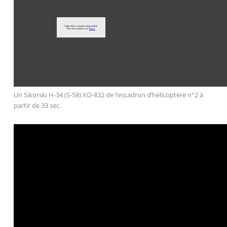
Un Sikorski H-34 (S-58) XO-832 de l’escadron d’hélicoptère n°2 à
partir de 33 sec.