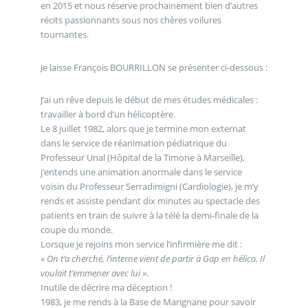
en 2015 et nous réserve prochainement bien d’autres
récits passionnants sous nos chères voilures
tournantes.
Je laisse François BOURRILLON se présenter ci-dessous :
J’ai un rêve depuis le début de mes études médicales :
travailler à bord d’un hélicoptère.
Le 8 juillet 1982, alors que je termine mon externat
dans le service de réanimation pédiatrique du
Professeur Unal (Hôpital de la Timone à Marseille),
j’entends une animation anormale dans le service
voisin du Professeur Serradimigni (Cardiologie), je m’y
rends et assiste pendant dix minutes au spectacle des
patients en train de suivre à la télé la demi-finale de la
coupe du monde.
Lorsque je rejoins mon service l’infirmière me dit :
«
On t’a cherché, l’interne vient de partir à Gap en hélico. Il
voulait t’emmener avec lui
».
Inutile de décrire ma déception !
1983, je me rends à la Base de Marignane pour savoir