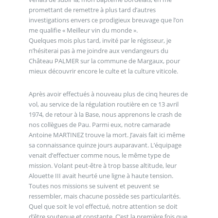
promettant de remettre à plus tard d’autres
investigations envers ce prodigieux breuvage que l’on
me qualifie « Meilleur vin du monde ».
Quelques mois plus tard, invité par le régisseur, je
n’hésiterai pas à me joindre aux vendangeurs du
Château PALMER sur la commune de Margaux, pour
mieux découvrir encore le culte et la culture viticole.
Après avoir effectués à nouveau plus de cinq heures de
vol, au service de la régulation routière en ce 13 avril
1974, de retour à la Base, nous apprenons le crash de
nos collègues de Pau. Parmi eux, notre camarade
Antoine MARTINEZ trouve la mort. J’avais fait ici même
sa connaissance quinze jours auparavant. L’équipage
venait d’effectuer comme nous, le même type de
mission. Volant peut-être à trop basse altitude, leur
Alouette III avait heurté une ligne à haute tension.
Toutes nos missions se suivent et peuvent se
ressembler, mais chacune possède ses particularités.
Quel que soit le vol effectué, notre attention se doit
d’être soutenue et constante. C’est la première fois que