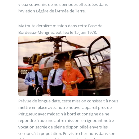
vieux souvenirs de nos périodes effectuées dans
l’Aviation Légère de l’Armée de Terre.
Ma toute dernière mission dans cette Base de
Bordeaux-Mérignac eut lieu le 15 juin 1978.
Prévue de longue date, cette mission consistait à nous
mettre en place avec notre nouvel appareil près de
Périgueux avec médecin à bord et consigne de ne
répondre à aucune autre mission, en ignorant notre
vocation sacrée de pleine disponibilité envers les
secours à la population. En visite chez nous dans son