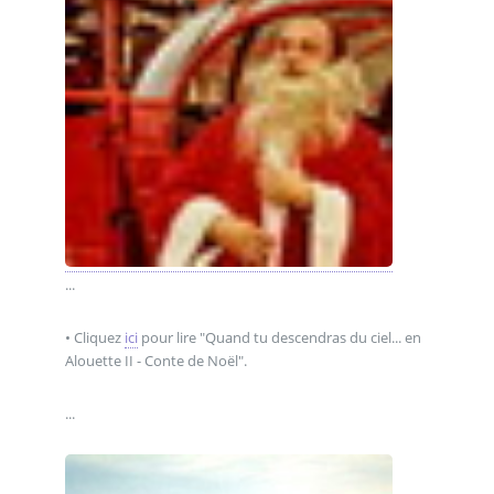
...
• Cliquez
ici
pour lire "Quand tu descendras du ciel... en
Alouette II - Conte de Noël".
...