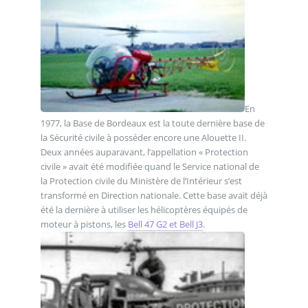
En
1977, la Base de Bordeaux est la toute dernière base de
la Sécurité civile à posséder encore une Alouette II.
Deux années auparavant, l’appellation « Protection
civile » avait été modifiée quand le Service national de
la Protection civile du Ministère de l’Intérieur s’est
transformé en Direction nationale. Cette base avait déjà
été la dernière à utiliser les hélicoptères équipés de
moteur à pistons, les
Bell 47 G2 et Bell J3
.