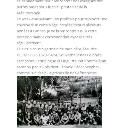
ce déplacement pour rencontrer nos collègues des
autres bases sous le soleil printanier de la
Méditerranée.
Le week-end suivant, j’en profitais pour rejoindre une
cousine d’un certain âge installée depuis plusieurs
années à Cannes. Je ne la rencontrais qu’à cette
occasion mais je correspondais avec elle très
régulièrement.
Fille d’un cousin germain de mon père, Maurice
DELAFOSSE (1870-1926), Gouverneur des Colonies
Françaises, Ethnologue et Linguiste, cet homme était
reconnu par le Président Léopold Sédar Senghor
comme l’un des plus grands de nos Africanistes.