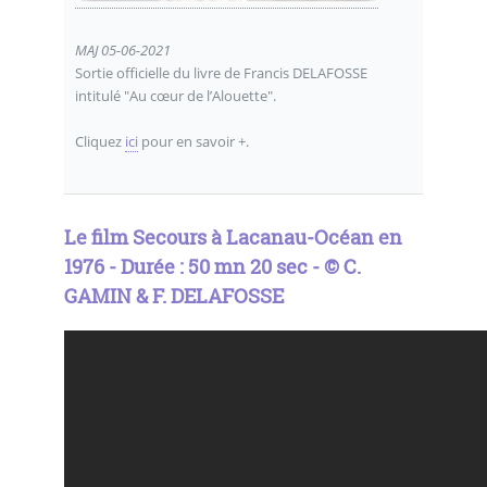
MAJ 05-06-2021
Sortie officielle du livre de Francis DELAFOSSE
intitulé "Au cœur de l’Alouette".
Cliquez
ici
pour en savoir +.
Le film Secours à Lacanau-Océan en
1976 - Durée : 50 mn 20 sec - © C.
GAMIN & F. DELAFOSSE