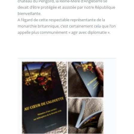
château du Périgord, la Reine-Mère d’Angleterre se
devait d’être protégée et assistée par notre République
bienveillante.
A l’égard de cette respectable représentante de la
monarchie britannique, c’est certainement cela que l’on
appelle plus communément « agir avec diplomatie ».
.