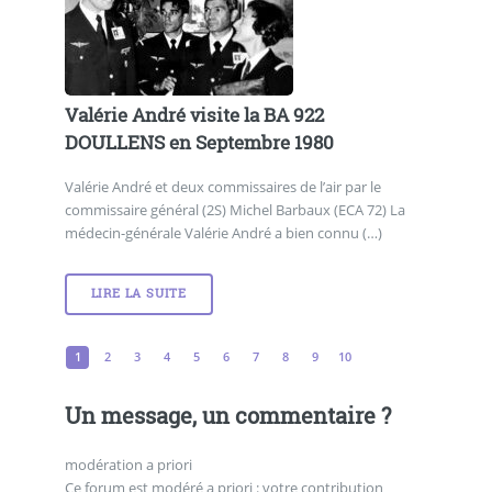
Valérie André visite la BA 922
DOULLENS en Septembre 1980
Valérie André et deux commissaires de l’air par le
commissaire général (2S) Michel Barbaux (ECA 72) La
médecin-générale Valérie André a bien connu (…)
LIRE LA SUITE
1
2
3
4
5
6
7
8
9
10
Un message, un commentaire ?
modération a priori
Ce forum est modéré a priori : votre contribution