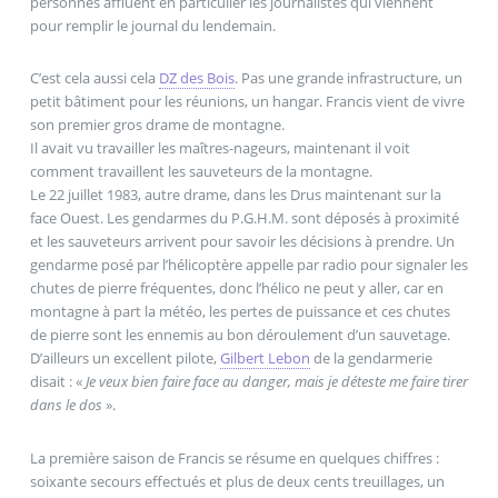
personnes affluent en particulier les journalistes qui viennent
pour remplir le journal du lendemain.
C’est cela aussi cela
DZ des Bois
. Pas une grande infrastructure, un
petit bâtiment pour les réunions, un hangar. Francis vient de vivre
son premier gros drame de montagne.
Il avait vu travailler les maîtres-nageurs, maintenant il voit
comment travaillent les sauveteurs de la montagne.
Le 22 juillet 1983, autre drame, dans les Drus maintenant sur la
face Ouest. Les gendarmes du P.G.H.M. sont déposés à proximité
et les sauveteurs arrivent pour savoir les décisions à prendre. Un
gendarme posé par l’hélicoptère appelle par radio pour signaler les
chutes de pierre fréquentes, donc l’hélico ne peut y aller, car en
montagne à part la météo, les pertes de puissance et ces chutes
de pierre sont les ennemis au bon déroulement d’un sauvetage.
D’ailleurs un excellent pilote,
Gilbert Lebon
de la gendarmerie
disait : «
Je veux bien faire face au danger, mais je déteste me faire tirer
dans le dos
».
La première saison de Francis se résume en quelques chiffres :
soixante secours effectués et plus de deux cents treuillages, un