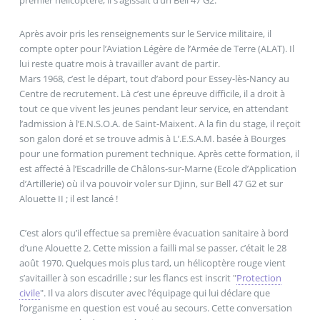
Après avoir pris les renseignements sur le Service militaire, il
compte opter pour l’Aviation Légère de l’Armée de Terre (ALAT). Il
lui reste quatre mois à travailler avant de partir.
Mars 1968, c’est le départ, tout d’abord pour Essey-lès-Nancy au
Centre de recrutement. Là c’est une épreuve difficile, il a droit à
tout ce que vivent les jeunes pendant leur service, en attendant
l’admission à l’E.N.S.O.A. de Saint-Maixent. A la fin du stage, il reçoit
son galon doré et se trouve admis à L’.E.S.A.M. basée à Bourges
pour une formation purement technique. Après cette formation, il
est affecté à l’Escadrille de Châlons-sur-Marne (Ecole d’Application
d’Artillerie) où il va pouvoir voler sur Djinn, sur Bell 47 G2 et sur
Alouette II ; il est lancé !
C’est alors qu’il effectue sa première évacuation sanitaire à bord
d’une Alouette 2. Cette mission a failli mal se passer, c’était le 28
août 1970. Quelques mois plus tard, un hélicoptère rouge vient
s’avitailler à son escadrille ; sur les flancs est inscrit "
Protection
civile
". Il va alors discuter avec l’équipage qui lui déclare que
l’organisme en question est voué au secours. Cette conversation