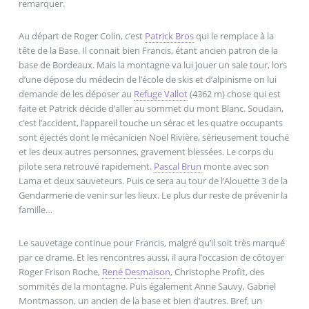
remarquer.
Au départ de Roger Colin, c’est
Patrick Bros
qui le remplace à la
tête de la Base. Il connait bien Francis, étant ancien patron de la
base de Bordeaux. Mais la montagne va lui jouer un sale tour, lors
d’une dépose du médecin de l’école de skis et d’alpinisme on lui
demande de les déposer au
Refuge Vallot
(4362 m) chose qui est
faite et Patrick décide d’aller au sommet du mont Blanc. Soudain,
c’est l’accident, l’appareil touche un sérac et les quatre occupants
sont éjectés dont le mécanicien Noël Rivière, sérieusement touché
et les deux autres personnes, gravement blessées. Le corps du
pilote sera retrouvé rapidement.
Pascal Brun
monte avec son
Lama et deux sauveteurs. Puis ce sera au tour de l’Alouette 3 de la
Gendarmerie de venir sur les lieux. Le plus dur reste de prévenir la
famille…
Le sauvetage continue pour Francis, malgré qu’il soit très marqué
par ce drame. Et les rencontres aussi, il aura l’occasion de côtoyer
Roger Frison Roche,
René Desmaison
, Christophe Profit, des
sommités de la montagne. Puis également Anne Sauvy, Gabriel
Montmasson, un ancien de la base et bien d’autres. Bref, un