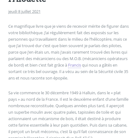
jeudi 8 juillet 2021
Ce magnifique livre que je viens de recevoir mérite de figurer dans
votre bibliothèque. J’ai régulièrement fait des exposés sur les
personnes qui travaillaient dans le milieu de l’hélicoptère, mais ce
que j’ai trouvé dur c’est que bien souvent je parlais des pilotes,
parce que j’en étais un, mais j’avais rarement trouvé des livres qui
parlaient des mécaniciens ou des M.O.B. (mécaniciens opérateurs
de bord) et bien c’est fait grâce à
Francis
qui nous a gâtés en
sortant ce très bel ouvrage. Il a vécu au sein de la Sécurité civile 35
ans et nous raconte son épopée.
Sa vie commence le 30 décembre 1949 à Halluin, dans le « plat
pays » au nord de la France. Il est le deuxième enfant d’une famille
nombreuse reconstituée. Quelques années plus tard, il aperçoit
un superbe moulin avec quatre pales, tapissées de toile et qui
actionnaient un mécanisme de bois, il était destiné à produire
cette farine essentielle à leur pain quotidien. Puis dans sa cabane,
il perçoit un bruit méconnu, c’est là qu’il fait connaissance de son
premier hélicoptère, il s’agissait d’un Bell 47 G2.