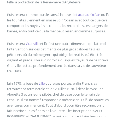
telle la protection de la Reine-mère d’Angleterre.
Puis ce sera comme tous les ans à la base de
Lacanau-Océan
où là
les touristes viennent en masse voir l’océan avec tout ce que cela
comporte : les noyés, les accidents, les recherches, les dangers des
baïnes, enfin tout ce que la mer peut réserver comme surprises.
Puis ce sera
Granville
et là c’est une autre dimension qui l’attend :
l’intervention sur des bâtiments de plus gros calibres tels les
pétroliers où du même genre qui oblige le treuilliste à être très
vigilant et précis. Il va avoir droit à quelques frayeurs de ce côté-là.
Granville restera profondément ancrée dans sa vie de sauveteur
treuilliste.
Juin 1978, la base de
Lille
ouvre ses portes, enfin Francis va
retrouver sa terre natale et le 12 juillet 1978, il décolle avec une
Alouette 3 et un jeune pilote, chef de base pour le terrain de
Lesquin. Il est nommé responsable mécanicien. Et là, de nouvelles
aventures commencent. Tout d’abord pour être reconnu, on lui
fait inscrire sur les flancs de l’Alouette 3 les inscriptions "SAPEURS-
POMPIERS" et "SAMU 59-62" ce qui commence à faire beaucoup.