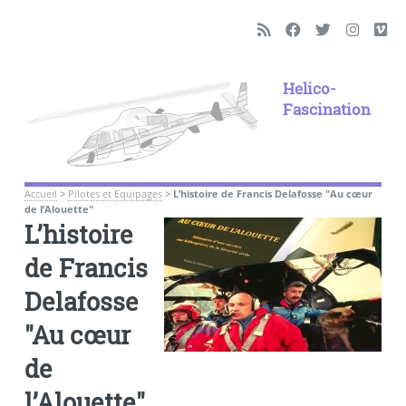
Helico-
Fascination
Accueil
>
Pilotes et Equipages
>
L’histoire de Francis Delafosse "Au cœur
de l’Alouette"
L’histoire
de Francis
Delafosse
"Au cœur
de
l’Alouette"