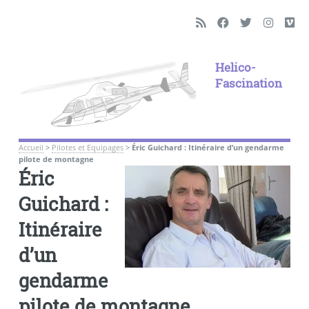
Helico-
Fascination
Accueil
>
Pilotes et Equipages
>
Éric Guichard : Itinéraire d’un gendarme
pilote de montagne
Éric
Guichard :
Itinéraire
d’un
gendarme
pilote de montagne