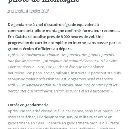
mercredi 14 janvier 2026
De gendarme à chef d’escadron (grade équivalent à
commandant), pilote montagne confirmé, formateur reconnu...
Éric Guichard totalise près de 8 000 heures de vol. Une
progression de carrière complète en interne, sans passer par les
grandes écoles d’officiers au départ.
«
J’ai eu énormément de chance. Des parents, des grands-parents,
une famille aimante… J’ai toujours été entouré d’amour
». Né à Saint-
Étienne, dans la Loire, Éric Guichard évoque une enfance
heureuse. Son papa, ancien militaire, instructeur parachutiste puis
sapeur-pompier professionnel, est longtemps resté réserviste
actif. «
Il m’amenait parfois sur le terrain, mais moi, ce n’était pas les
parachutes qui m’attiraient. C’était les avions et les hélicoptères
».
Entrée en gendarmerie
Après une scolarité classique à Saint-Étienne, sans éclat particulier
mais sans échec, Éric devance son service militaire et entre en
gendarmerie en 1988. Il débute en gendarmerie mobile où il reste
quatre ans. Une période formatrice, rude, collective. «
J’étais très