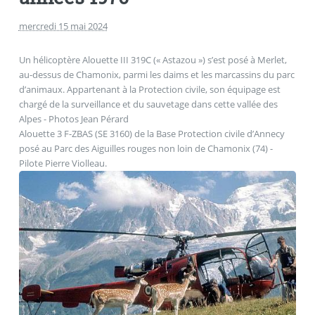
mercredi 15 mai 2024
Un hélicoptère Alouette III 319C (« Astazou ») s’est posé à Merlet,
au-dessus de Chamonix, parmi les daims et les marcassins du parc
d’animaux. Appartenant à la Protection civile, son équipage est
chargé de la surveillance et du sauvetage dans cette vallée des
Alpes - Photos Jean Pérard
Alouette 3 F-ZBAS (SE 3160) de la Base Protection civile d’Annecy
posé au Parc des Aiguilles rouges non loin de Chamonix (74) -
Pilote Pierre Violleau.