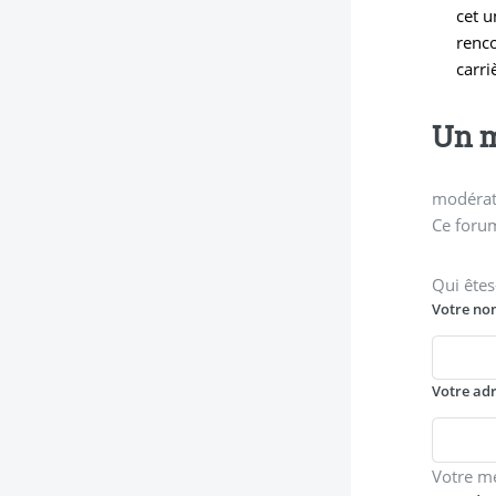
cet u
renco
carri
Un m
modérati
Ce forum
Qui êtes
Votre no
Votre ad
Votre m