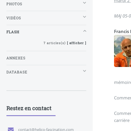
mardi 21
PHOTOS
MAJ 05-06
VIDÉOS
Francis 
FLASH
7 articles(s)
[ afficher ]
ANNEXES
DATABASE
mémoires
Comment 
Restez en contact
Comment 
carrière 
contact@helico-fascination.com