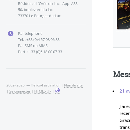
Résidence L’Orée du Lac - App. A33
50, boulevard du lac
73370 Le Bourget-du-Lac
Par téléphone
Tél. : +33 (0)4 57 08 06 83
Par SMS ou MMS
Port. : +33 (0)6 18 00 07 33
Mes
2002- 2026 — Helico-Fascination |
Plan du site
21 av
|
Se connecter
|
HTML5 UP
|
J’ai 
récem
Grâce
trans