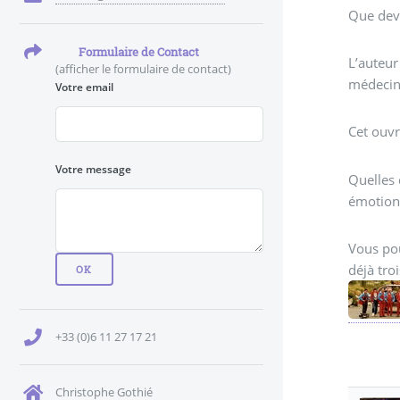
Que devi
Formulaire de Contact
L’auteur
(afficher le formulaire de contact)
médecins
Votre email
Cet ouvr
Votre message
Quelles 
émotion 
Vous pou
déjà tro
+33 (0)6 11 27 17 21
Christophe Gothié