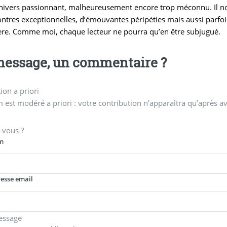
nivers passionnant, malheureusement encore trop méconnu. Il nous 
ntres exceptionnelles, d’émouvantes péripéties mais aussi parfo
ère. Comme moi, chaque lecteur ne pourra qu’en être subjugué.
essage, un commentaire ?
on a priori
 est modéré a priori : votre contribution n’apparaîtra qu’après av
-vous ?
m
resse email
essage