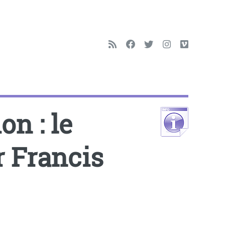
n : le
r Francis